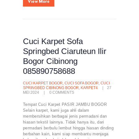
View More
Cuci Karpet Sofa
Springbed Ciaruteun Ilir
Bogor Cibinong
085890758688
CUCI KARPET BOGOR
,
CUCI SOFA BOGOR
,
CUCI
SPRINGBED CIBINONG BOGOR
,
KARPET4
27
MEI 2024
0
COMMENTS
Tempat Cuci Karpet PASIR JAMBU BOGOR
Selain karpet, kami juga ahli dalam
membersihkan berbagai jenis permadani dan
hiasan tekstil lainnya. Tidak hanya itu, dari
permadani berbulu lembut hingga hiasan dinding
berbahan kain, kami siap membantu menjaga