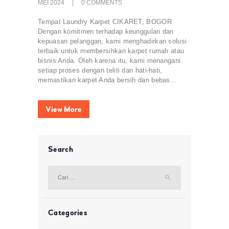
MEI 2024
0
COMMENTS
Tempat Laundry Karpet CIKARET, BOGOR
Dengan komitmen terhadap keunggulan dan
kepuasan pelanggan, kami menghadirkan solusi
terbaik untuk membersihkan karpet rumah atau
bisnis Anda. Oleh karena itu, kami menangani
setiap proses dengan teliti dan hati-hati,
memastikan karpet Anda bersih dan bebas…
View More
Search
Cari
untuk:
Categories