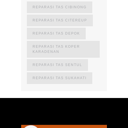
REPARASI TAS CIBINONG
REPARASI TAS CITEREUP
REPARASI TAS DEPOK
REPARASI TAS KOPER
KARADENAN
REPARASI TAS SENTUL
REPARASI TAS SUKAHATI