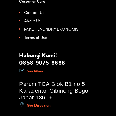
Customer Care
Contact Us
About Us
PAKET LAUNDRY EKONOMIS
Terms of Use
Hubungi Kami!
0858-9075-8688
See More
Perum TCA Blok B1 no 5
Karadenan Cibinong Bogor
Jabar 13619
Get Direction