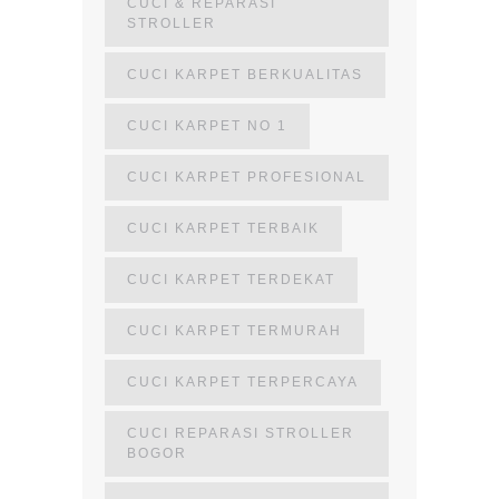
CUCI & REPARASI
STROLLER
CUCI KARPET BERKUALITAS
CUCI KARPET NO 1
CUCI KARPET PROFESIONAL
CUCI KARPET TERBAIK
CUCI KARPET TERDEKAT
CUCI KARPET TERMURAH
CUCI KARPET TERPERCAYA
CUCI REPARASI STROLLER
BOGOR