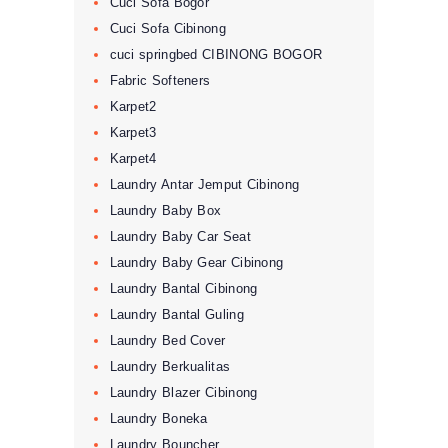
Cuci Sofa Bogor
Cuci Sofa Cibinong
cuci springbed CIBINONG BOGOR
Fabric Softeners
Karpet2
Karpet3
Karpet4
Laundry Antar Jemput Cibinong
Laundry Baby Box
Laundry Baby Car Seat
Laundry Baby Gear Cibinong
Laundry Bantal Cibinong
Laundry Bantal Guling
Laundry Bed Cover
Laundry Berkualitas
Laundry Blazer Cibinong
Laundry Boneka
Laundry Bouncher