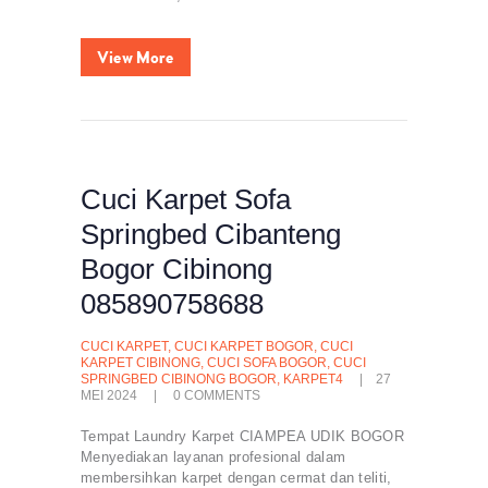
View More
Cuci Karpet Sofa
Springbed Cibanteng
Bogor Cibinong
085890758688
CUCI KARPET
,
CUCI KARPET BOGOR
,
CUCI
KARPET CIBINONG
,
CUCI SOFA BOGOR
,
CUCI
SPRINGBED CIBINONG BOGOR
,
KARPET4
27
MEI 2024
0
COMMENTS
Tempat Laundry Karpet CIAMPEA UDIK BOGOR
Menyediakan layanan profesional dalam
membersihkan karpet dengan cermat dan teliti,