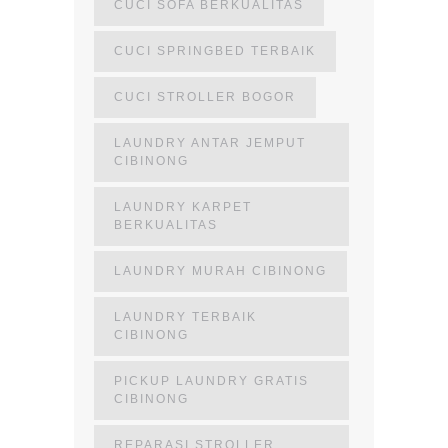
CUCI SOFA BERKUALITAS
CUCI SPRINGBED TERBAIK
CUCI STROLLER BOGOR
LAUNDRY ANTAR JEMPUT
CIBINONG
LAUNDRY KARPET
BERKUALITAS
LAUNDRY MURAH CIBINONG
LAUNDRY TERBAIK
CIBINONG
PICKUP LAUNDRY GRATIS
CIBINONG
REPARASI STROLLER