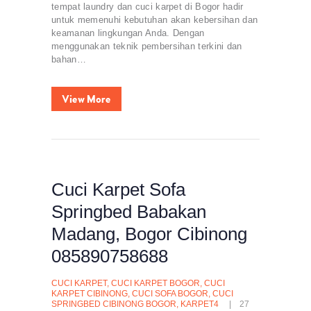
tempat laundry dan cuci karpet di Bogor hadir
untuk memenuhi kebutuhan akan kebersihan dan
keamanan lingkungan Anda. Dengan
menggunakan teknik pembersihan terkini dan
bahan…
View More
Cuci Karpet Sofa
Springbed Babakan
Madang, Bogor Cibinong
085890758688
CUCI KARPET
,
CUCI KARPET BOGOR
,
CUCI
KARPET CIBINONG
,
CUCI SOFA BOGOR
,
CUCI
SPRINGBED CIBINONG BOGOR
,
KARPET4
27