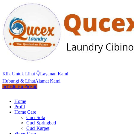
Klik Untuk Lihat 👇
Layanan Kami
Hubungi & Lihat
Alamat Kami
Schedule a Pickup
Home
Profil
Home Care
Cuci Sofa
Cuci Springbed
Cuci Karpet
Shoes Care