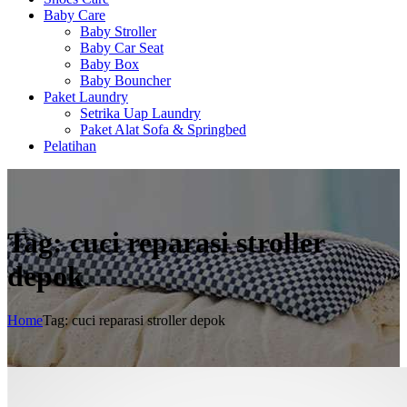
Baby Care
Baby Stroller
Baby Car Seat
Baby Box
Baby Bouncher
Paket Laundry
Setrika Uap Laundry
Paket Alat Sofa & Springbed
Pelatihan
Tag: cuci reparasi stroller
depok
Home
Tag: cuci reparasi stroller depok