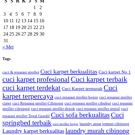
S
S
R
K
J
S
M
1
2
3
4
5
6
7
8
9
10
11
12
13
14
15
16
17
18
19
20
21
22
23
24
25
26
27
28
29
30
31
« Mei
Tags
Cuci karpet berkualitas
Cuci karpet No 1
cuci & reparasi stroller
cuci karpet profesional
Cuci karpet terbaik
cuci karpet terdekat
Cuci
Cuci Karpet termurah
karpet terpercaya
cuci reparasi stroller bogor
cuci reparasi stroller
ciawi
cuci Reparasi stroller Cibinong
cuci reparasi stroller cibubur
cuci reparasi
stroller cileungsi
cuci reparasi stroller depok
cuci reparasi stroller sentul
cuci
Cuci sofa berkualitas
Cuci
reparasi stroller Tegal Gundil
springbed terbaik
laundry antar jemput cibinong
cuci stroller bogor
laundry murah cibinong
Laundry karpet berkualitas