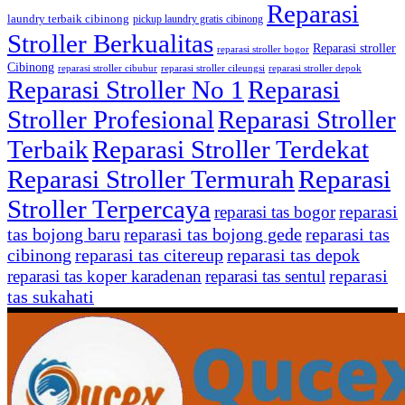
Reparasi
laundry terbaik cibinong
pickup laundry gratis cibinong
Stroller Berkualitas
Reparasi stroller
reparasi stroller bogor
Cibinong
reparasi stroller cibubur
reparasi stroller cileungsi
reparasi stroller depok
Reparasi Stroller No 1
Reparasi
Stroller Profesional
Reparasi Stroller
Terbaik
Reparasi Stroller Terdekat
Reparasi Stroller Termurah
Reparasi
Stroller Terpercaya
reparasi
reparasi tas bogor
tas bojong baru
reparasi tas bojong gede
reparasi tas
cibinong
reparasi tas citereup
reparasi tas depok
reparasi
reparasi tas koper karadenan
reparasi tas sentul
tas sukahati