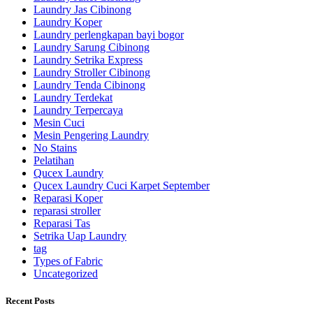
Laundry Jas Cibinong
Laundry Koper
Laundry perlengkapan bayi bogor
Laundry Sarung Cibinong
Laundry Setrika Express
Laundry Stroller Cibinong
Laundry Tenda Cibinong
Laundry Terdekat
Laundry Terpercaya
Mesin Cuci
Mesin Pengering Laundry
No Stains
Pelatihan
Qucex Laundry
Qucex Laundry Cuci Karpet September
Reparasi Koper
reparasi stroller
Reparasi Tas
Setrika Uap Laundry
tag
Types of Fabric
Uncategorized
Recent Posts