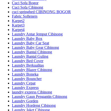
Cuci Sofa Bogor
Cuci Sofa Cibinong
cuci springbed CIBINONG BOGOR
Fabric Softeners
Karpet2
Karpet3
Karpet4
Laundry Antar Jemput Cibinong
Laundry Baby Box
Laundry Baby Car Seat
Laundry Baby Gear Cibinong
Laundry Bantal Cibinong
Laundry Bantal Guling
Laundry Bed Cover
Laundry Berkualitas
Laundry Blazer Cibinong
Laundry Boneka
Laundry Bouncher
Laundry Cepat
Laundry Express
laundry express Cibinong
Laundry Gaun Pengantin Cibinong
Laundry Gorden
Laundry Hordeng Cibinong
Laundry Jaket Cibinong