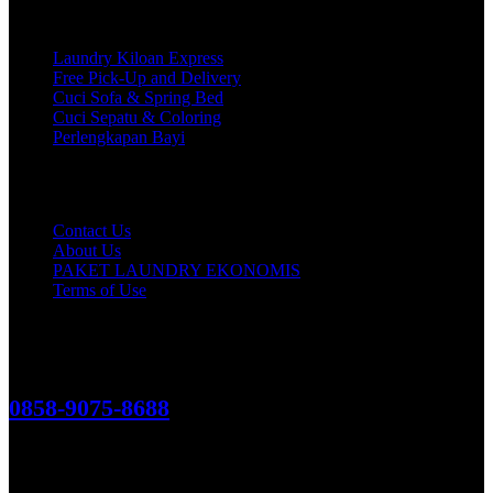
Services
Laundry Kiloan Express
Free Pick-Up and Delivery
Cuci Sofa & Spring Bed
Cuci Sepatu & Coloring
Perlengkapan Bayi
Customer Care
Contact Us
About Us
PAKET LAUNDRY EKONOMIS
Terms of Use
Hubungi Kami!
0858-9075-8688
See More