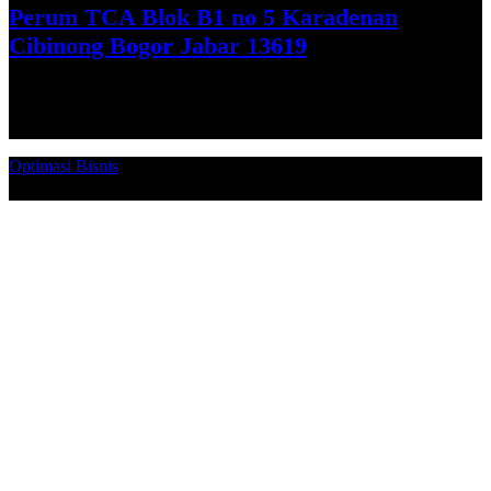
Perum TCA Blok B1 no 5 Karadenan
Cibinong Bogor Jabar 13619
Get Direction
Optimasi Bisnis
© 2026. Qucex Laundry