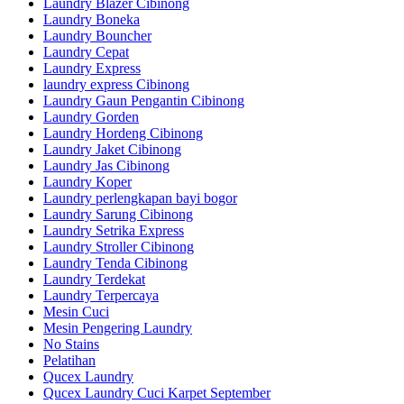
Laundry Blazer Cibinong
Laundry Boneka
Laundry Bouncher
Laundry Cepat
Laundry Express
laundry express Cibinong
Laundry Gaun Pengantin Cibinong
Laundry Gorden
Laundry Hordeng Cibinong
Laundry Jaket Cibinong
Laundry Jas Cibinong
Laundry Koper
Laundry perlengkapan bayi bogor
Laundry Sarung Cibinong
Laundry Setrika Express
Laundry Stroller Cibinong
Laundry Tenda Cibinong
Laundry Terdekat
Laundry Terpercaya
Mesin Cuci
Mesin Pengering Laundry
No Stains
Pelatihan
Qucex Laundry
Qucex Laundry Cuci Karpet September