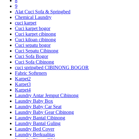
8
9
Alat Cuci Sofa & Springbed
Chemical Laundry
cuci karpet
Cuci karpet bogor
Cuci karpet cibinong
Cuci kiloan cibinong
Cuci sepatu bogor
Cuci Sepatu Cibinong
Cuci Sofa Bogor
Cuci Sofa Cibinong
cuci springbed CIBINONG BOGOR
Fabric Softeners
Karpet2
Karpet3
Karpet4
Laundry Antar Jemput Cibinong
Laundry Baby Box
Laundry Baby Car Seat
Laundry Baby Gear Cibinong
Laundry Bantal Cibinong
Laundry Bantal Guling
Laundry Bed Cover
Laundry Berkualitas