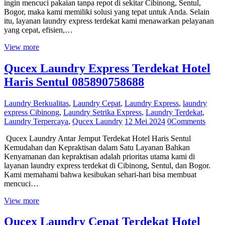
ingin mencuci pakaian tanpa repot di sekitar Cibinong, Sentul,
Bogor, maka kami memiliki solusi yang tepat untuk Anda. Selain
itu, layanan laundry express terdekat kami menawarkan pelayanan
yang cepat, efisien,…
View more
Qucex Laundry Express Terdekat Hotel
Haris Sentul 085890758688
Laundry Berkualitas
,
Laundry Cepat
,
Laundry Express
,
laundry
express Cibinong
,
Laundry Setrika Express
,
Laundry Terdekat
,
Laundry Terpercaya
,
Qucex Laundry
12 Mei 2024
0
Comments
Qucex Laundry Antar Jemput Terdekat Hotel Haris Sentul
Kemudahan dan Kepraktisan dalam Satu Layanan Bahkan
Kenyamanan dan kepraktisan adalah prioritas utama kami di
layanan laundry express terdekat di Cibinong, Sentul, dan Bogor.
Kami memahami bahwa kesibukan sehari-hari bisa membuat
mencuci…
View more
Qucex Laundry Cepat Terdekat Hotel