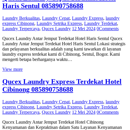
Haris Sentul 085890758688
Laundry Berkualitas
,
Laundry Cepat
,
Laundry Express
,
laundry
express Cibinong
,
Laundry Setrika Express
,
Laundry Terdekat
,
Laundry Terpercaya
,
Qucex Laundry
12 Mei 2024
0
Comments
Qucex Laundry Antar Jemput Terdekat Hotel Haris Sentul Qucex
Laundry Antar Jemput Terdekat Hotel Haris Sentul Lokasi strategis
dan pelayanan berkualitas adalah yang kami tawarkan di layanan
laundry express terdekat kami di Cibinong, Sentul, Bogor. Kami
mengerti betapa berharganya waktu…
View more
Qucex Laundry Express Terdekat Hotel
Cibinong 085890758688
Laundry Berkualitas
,
Laundry Cepat
,
Laundry Express
,
laundry
express Cibinong
,
Laundry Setrika Express
,
Laundry Terdekat
,
Laundry Terpercaya
,
Qucex Laundry
12 Mei 2024
0
Comments
Qucex Laundry Antar Jemput Terdekat Hotel Cibinong
Kenyamanan dan Kepraktisan dalam Satu Layanan Kenyamanan