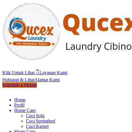
Klik Untuk Lihat 👇
Layanan Kami
Hubungi & Lihat
Alamat Kami
Schedule a Pickup
Home
Profil
Home Care
Cuci Sofa
Cuci Springbed
Cuci Karpet
Shoes Care