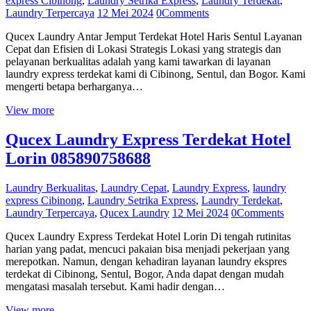
express Cibinong
,
Laundry Setrika Express
,
Laundry Terdekat
,
Laundry Terpercaya
12 Mei 2024
0
Comments
Qucex Laundry Antar Jemput Terdekat Hotel Haris Sentul Layanan
Cepat dan Efisien di Lokasi Strategis Lokasi yang strategis dan
pelayanan berkualitas adalah yang kami tawarkan di layanan
laundry express terdekat kami di Cibinong, Sentul, dan Bogor. Kami
mengerti betapa berharganya…
View more
Qucex Laundry Express Terdekat Hotel
Lorin 085890758688
Laundry Berkualitas
,
Laundry Cepat
,
Laundry Express
,
laundry
express Cibinong
,
Laundry Setrika Express
,
Laundry Terdekat
,
Laundry Terpercaya
,
Qucex Laundry
12 Mei 2024
0
Comments
Qucex Laundry Express Terdekat Hotel Lorin Di tengah rutinitas
harian yang padat, mencuci pakaian bisa menjadi pekerjaan yang
merepotkan. Namun, dengan kehadiran layanan laundry ekspres
terdekat di Cibinong, Sentul, Bogor, Anda dapat dengan mudah
mengatasi masalah tersebut. Kami hadir dengan…
View more