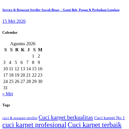
Service & Reparasi Stroller Sawah Besar – Ganti Belt, Papan & Perbaikan Lengkap
15 Mei 2026
Calendar
Agustus 2026
S
S
R
K
J
S
M
1
2
3
4
5
6
7
8
9
10
11
12
13
14
15
16
17
18
19
20
21
22
23
24
25
26
27
28
29
30
31
« Mei
Tags
Cuci karpet berkualitas
Cuci karpet No 1
cuci & reparasi stroller
cuci karpet profesional
Cuci karpet terbaik