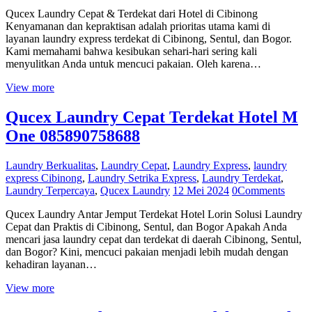
Qucex Laundry Cepat & Terdekat dari Hotel di Cibinong
Kenyamanan dan kepraktisan adalah prioritas utama kami di
layanan laundry express terdekat di Cibinong, Sentul, dan Bogor.
Kami memahami bahwa kesibukan sehari-hari sering kali
menyulitkan Anda untuk mencuci pakaian. Oleh karena…
View more
Qucex Laundry Cepat Terdekat Hotel M
One 085890758688
Laundry Berkualitas
,
Laundry Cepat
,
Laundry Express
,
laundry
express Cibinong
,
Laundry Setrika Express
,
Laundry Terdekat
,
Laundry Terpercaya
,
Qucex Laundry
12 Mei 2024
0
Comments
Qucex Laundry Antar Jemput Terdekat Hotel Lorin Solusi Laundry
Cepat dan Praktis di Cibinong, Sentul, dan Bogor Apakah Anda
mencari jasa laundry cepat dan terdekat di daerah Cibinong, Sentul,
dan Bogor? Kini, mencuci pakaian menjadi lebih mudah dengan
kehadiran layanan…
View more