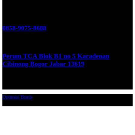
Hubungi Kami!
0858-9075-8688
See More
Perum TCA Blok B1 no 5 Karadenan
Cibinong Bogor Jabar 13619
Get Direction
Optimasi Bisnis
© 2026. Qucex Laundry