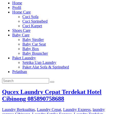
Home
Profil
Home Care
Cuci Sofa
Cuci Springbed
Cuci Karpet
Shoes Care
Baby Care
Baby Stroller
Baby Car Seat
Baby Box
Baby Bouncher
Paket Laundry
Setrika Uap Laundry
Paket Alat Sofa & Springbed
Pelatihan
Qucex Laundry Cepat Terdekat Hotel
Cibinong 085890758688
Laundry Berkualitas
,
Laundry Cepat
,
Laundry Express
,
laundry