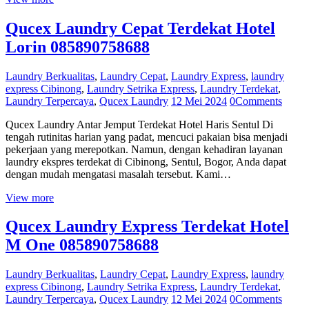
Qucex Laundry Cepat Terdekat Hotel
Lorin 085890758688
Laundry Berkualitas
,
Laundry Cepat
,
Laundry Express
,
laundry
express Cibinong
,
Laundry Setrika Express
,
Laundry Terdekat
,
Laundry Terpercaya
,
Qucex Laundry
12 Mei 2024
0
Comments
Qucex Laundry Antar Jemput Terdekat Hotel Haris Sentul Di
tengah rutinitas harian yang padat, mencuci pakaian bisa menjadi
pekerjaan yang merepotkan. Namun, dengan kehadiran layanan
laundry ekspres terdekat di Cibinong, Sentul, Bogor, Anda dapat
dengan mudah mengatasi masalah tersebut. Kami…
View more
Qucex Laundry Express Terdekat Hotel
M One 085890758688
Laundry Berkualitas
,
Laundry Cepat
,
Laundry Express
,
laundry
express Cibinong
,
Laundry Setrika Express
,
Laundry Terdekat
,
Laundry Terpercaya
,
Qucex Laundry
12 Mei 2024
0
Comments