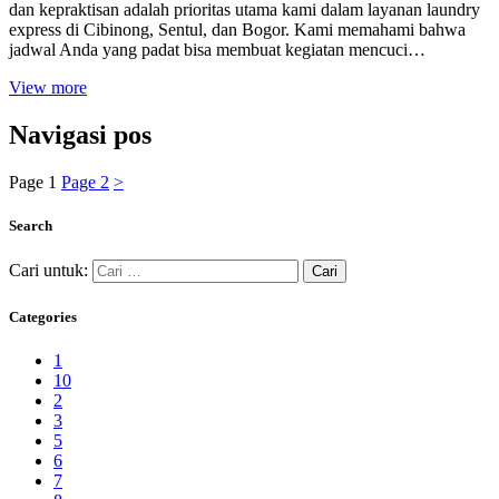
dan kepraktisan adalah prioritas utama kami dalam layanan laundry
express di Cibinong, Sentul, dan Bogor. Kami memahami bahwa
jadwal Anda yang padat bisa membuat kegiatan mencuci…
View more
Navigasi pos
Page
1
Page
2
>
Search
Cari untuk:
Categories
1
10
2
3
5
6
7