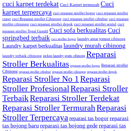
cuci karpet terdekat
Cuci
Cuci Karpet termurah
karpet terpercaya
cuci reparasi stroller bogor
cuci reparasi stroller
ciawi
cuci Reparasi stroller Cibinong
cuci reparasi stroller cibubur
cuci reparasi
stroller cileungsi
cuci reparasi stroller depok
cuci reparasi stroller sentul
cuci
Cuci sofa berkualitas
Cuci
reparasi stroller Tegal Gundil
springbed terbaik
laundry antar jemput cibinong
cuci stroller bogor
laundry murah cibinong
Laundry karpet berkualitas
Reparasi
laundry terbaik cibinong
pickup laundry gratis cibinong
Stroller Berkualitas
Reparasi stroller
reparasi stroller bogor
Cibinong
reparasi stroller cibubur
reparasi stroller cileungsi
reparasi stroller depok
Reparasi Stroller No 1
Reparasi
Stroller Profesional
Reparasi Stroller
Terbaik
Reparasi Stroller Terdekat
Reparasi Stroller Termurah
Reparasi
Stroller Terpercaya
reparasi
reparasi tas bogor
tas bojong baru
reparasi tas bojong gede
reparasi tas