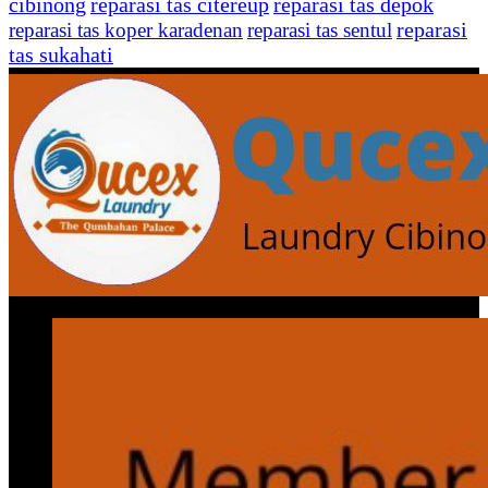
cibinong
reparasi tas citereup
reparasi tas depok
reparasi
reparasi tas koper karadenan
reparasi tas sentul
tas sukahati