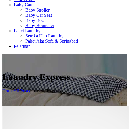
Baby Care
Baby Stroller
Baby Car Seat
Baby Box
Baby Bouncher
Paket Laundry
Setrika Uap Laundry
Paket Alat Sofa & Springbed
Pelatihan
Laundry Express
Home
All Posts
Laundry Express