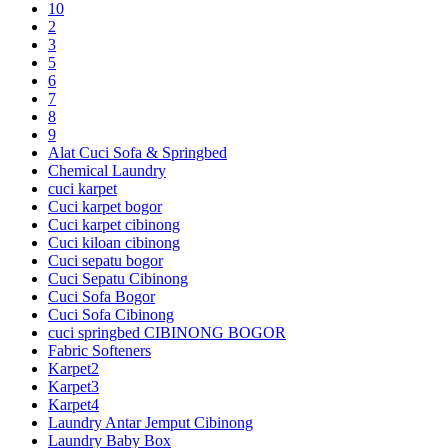
10
2
3
5
6
7
8
9
Alat Cuci Sofa & Springbed
Chemical Laundry
cuci karpet
Cuci karpet bogor
Cuci karpet cibinong
Cuci kiloan cibinong
Cuci sepatu bogor
Cuci Sepatu Cibinong
Cuci Sofa Bogor
Cuci Sofa Cibinong
cuci springbed CIBINONG BOGOR
Fabric Softeners
Karpet2
Karpet3
Karpet4
Laundry Antar Jemput Cibinong
Laundry Baby Box