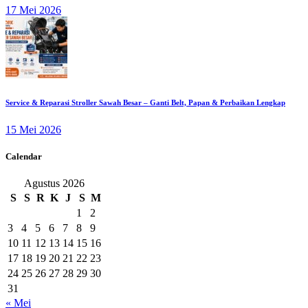
17 Mei 2026
Service & Reparasi Stroller Sawah Besar – Ganti Belt, Papan & Perbaikan Lengkap
15 Mei 2026
Calendar
Agustus 2026
S
S
R
K
J
S
M
1
2
3
4
5
6
7
8
9
10
11
12
13
14
15
16
17
18
19
20
21
22
23
24
25
26
27
28
29
30
31
« Mei