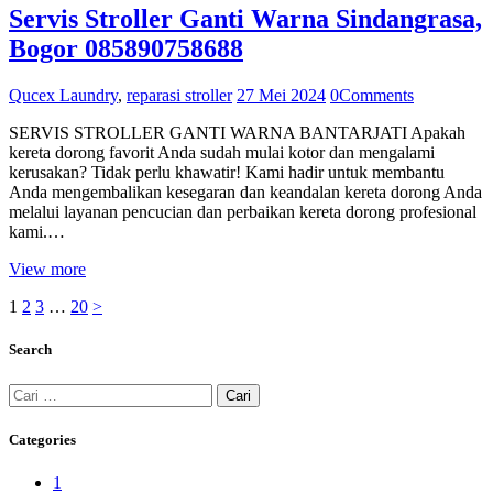
Servis Stroller Ganti Warna Sindangrasa,
Bogor 085890758688
Qucex Laundry
,
reparasi stroller
27 Mei 2024
0
Comments
SERVIS STROLLER GANTI WARNA BANTARJATI Apakah
kereta dorong favorit Anda sudah mulai kotor dan mengalami
kerusakan? Tidak perlu khawatir! Kami hadir untuk membantu
Anda mengembalikan kesegaran dan keandalan kereta dorong Anda
melalui layanan pencucian dan perbaikan kereta dorong profesional
kami.…
View more
Navigasi
Page
Page
Page
Page
1
2
3
…
20
>
pos
Search
Cari
untuk:
Categories
1