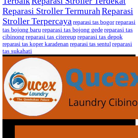
Terbaik
Reparasi Stroller Terdekat
Reparasi Stroller Termurah
Reparasi
Stroller Terpercaya
reparasi
reparasi tas bogor
tas bojong baru
reparasi tas bojong gede
reparasi tas
cibinong
reparasi tas citereup
reparasi tas depok
reparasi
reparasi tas koper karadenan
reparasi tas sentul
tas sukahati