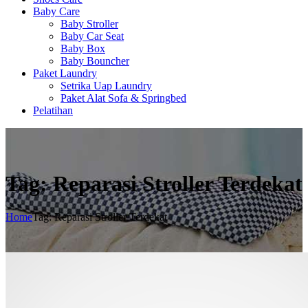
Baby Care
Baby Stroller
Baby Car Seat
Baby Box
Baby Bouncher
Paket Laundry
Setrika Uap Laundry
Paket Alat Sofa & Springbed
Pelatihan
Tag: Reparasi Stroller Terdekat
Home
Tag: Reparasi Stroller Terdekat