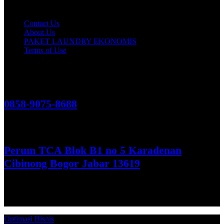
Customer Care
Contact Us
About Us
PAKET LAUNDRY EKONOMIS
Terms of Use
Hubungi Kami!
0858-9075-8688
See More
Perum TCA Blok B1 no 5 Karadenan
Cibinong Bogor Jabar 13619
Get Direction
Optimasi Bisnis
© 2026. Qucex Laundry