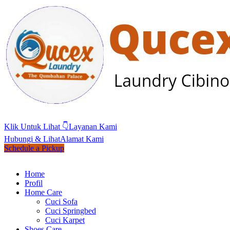
Klik Untuk Lihat 👇
Layanan Kami
Hubungi & Lihat
Alamat Kami
Schedule a Pickup
Home
Profil
Home Care
Cuci Sofa
Cuci Springbed
Cuci Karpet
Shoes Care