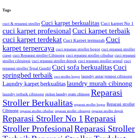
Tags
Cuci karpet berkualitas
Cuci karpet No 1
cuci & reparasi stroller
cuci karpet profesional
Cuci karpet terbaik
cuci karpet terdekat
Cuci
Cuci Karpet termurah
karpet terpercaya
cuci reparasi stroller bogor
cuci reparasi stroller
ciawi
cuci Reparasi stroller Cibinong
cuci reparasi stroller cibubur
cuci reparasi
stroller cileungsi
cuci reparasi stroller depok
cuci reparasi stroller sentul
cuci
Cuci sofa berkualitas
Cuci
reparasi stroller Tegal Gundil
springbed terbaik
laundry antar jemput cibinong
cuci stroller bogor
laundry murah cibinong
Laundry karpet berkualitas
Reparasi
laundry terbaik cibinong
pickup laundry gratis cibinong
Stroller Berkualitas
Reparasi stroller
reparasi stroller bogor
Cibinong
reparasi stroller cibubur
reparasi stroller cileungsi
reparasi stroller depok
Reparasi Stroller No 1
Reparasi
Stroller Profesional
Reparasi Stroller