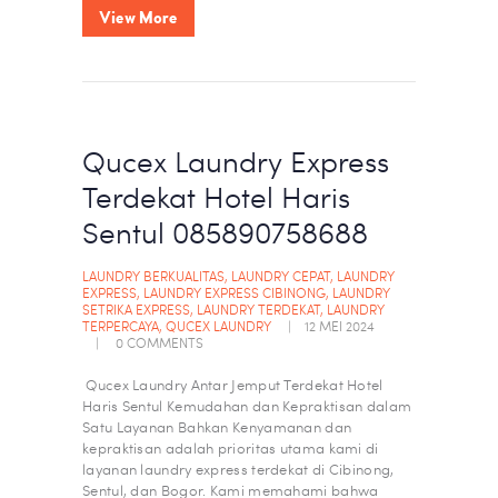
View More
Qucex Laundry Express
Terdekat Hotel Haris
Sentul 085890758688
LAUNDRY BERKUALITAS
,
LAUNDRY CEPAT
,
LAUNDRY
EXPRESS
,
LAUNDRY EXPRESS CIBINONG
,
LAUNDRY
SETRIKA EXPRESS
,
LAUNDRY TERDEKAT
,
LAUNDRY
TERPERCAYA
,
QUCEX LAUNDRY
12 MEI 2024
0
COMMENTS
Qucex Laundry Antar Jemput Terdekat Hotel
Haris Sentul Kemudahan dan Kepraktisan dalam
Satu Layanan Bahkan Kenyamanan dan
kepraktisan adalah prioritas utama kami di
layanan laundry express terdekat di Cibinong,
Sentul, dan Bogor. Kami memahami bahwa