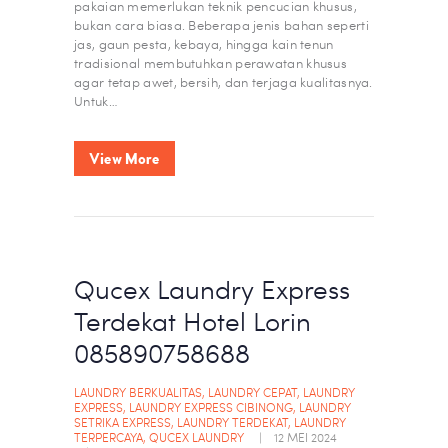
pakaian memerlukan teknik pencucian khusus,
bukan cara biasa. Beberapa jenis bahan seperti
jas, gaun pesta, kebaya, hingga kain tenun
tradisional membutuhkan perawatan khusus
agar tetap awet, bersih, dan terjaga kualitasnya.
Untuk…
View More
Qucex Laundry Express
Terdekat Hotel Lorin
085890758688
LAUNDRY BERKUALITAS
,
LAUNDRY CEPAT
,
LAUNDRY
EXPRESS
,
LAUNDRY EXPRESS CIBINONG
,
LAUNDRY
SETRIKA EXPRESS
,
LAUNDRY TERDEKAT
,
LAUNDRY
TERPERCAYA
,
QUCEX LAUNDRY
12 MEI 2024