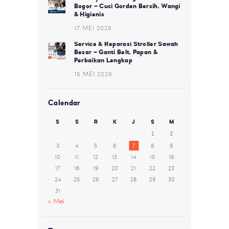
Bogor – Cuci Gorden Bersih, Wangi
& Higienis
17 MEI 2026
Service & Reparasi Stroller Sawah
Besar – Ganti Belt, Papan &
Perbaikan Lengkap
15 MEI 2026
Calendar
S
S
R
K
J
S
M
1
2
3
4
5
6
7
8
9
10
11
12
13
14
15
16
17
18
19
20
21
22
23
24
25
26
27
28
29
30
31
« Mei