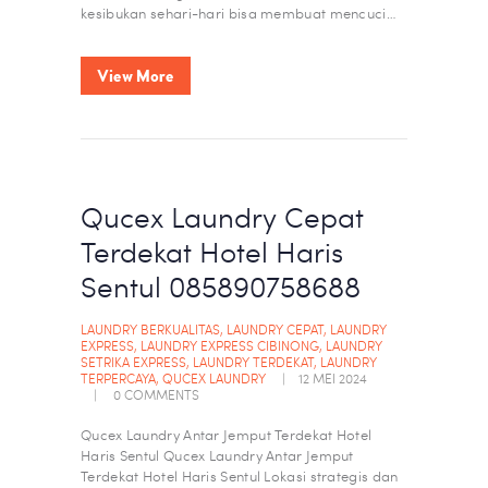
kesibukan sehari-hari bisa membuat mencuci…
View More
Qucex Laundry Cepat
Terdekat Hotel Haris
Sentul 085890758688
LAUNDRY BERKUALITAS
,
LAUNDRY CEPAT
,
LAUNDRY
EXPRESS
,
LAUNDRY EXPRESS CIBINONG
,
LAUNDRY
SETRIKA EXPRESS
,
LAUNDRY TERDEKAT
,
LAUNDRY
TERPERCAYA
,
QUCEX LAUNDRY
12 MEI 2024
0
COMMENTS
Qucex Laundry Antar Jemput Terdekat Hotel
Haris Sentul Qucex Laundry Antar Jemput
Terdekat Hotel Haris Sentul Lokasi strategis dan