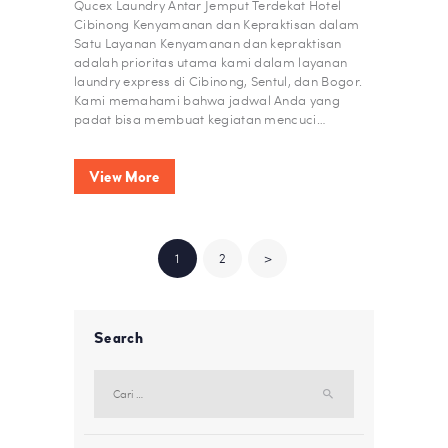
Qucex Laundry Antar Jemput Terdekat Hotel
Cibinong Kenyamanan dan Kepraktisan dalam
Satu Layanan Kenyamanan dan kepraktisan
adalah prioritas utama kami dalam layanan
laundry express di Cibinong, Sentul, dan Bogor.
Kami memahami bahwa jadwal Anda yang
padat bisa membuat kegiatan mencuci…
View More
NAVIGASI
PAGE
1
PAGE
2
>
POS
Search
Cari
untuk: