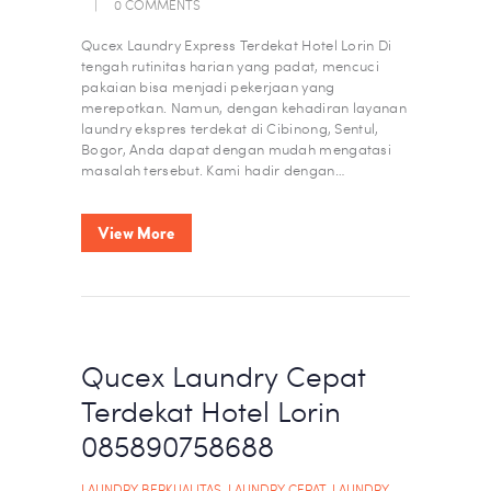
0
COMMENTS
Qucex Laundry Express Terdekat Hotel Lorin Di
tengah rutinitas harian yang padat, mencuci
pakaian bisa menjadi pekerjaan yang
merepotkan. Namun, dengan kehadiran layanan
laundry ekspres terdekat di Cibinong, Sentul,
Bogor, Anda dapat dengan mudah mengatasi
masalah tersebut. Kami hadir dengan…
View More
Qucex Laundry Cepat
Terdekat Hotel Lorin
085890758688
LAUNDRY BERKUALITAS
,
LAUNDRY CEPAT
,
LAUNDRY