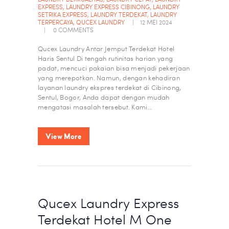
EXPRESS
,
LAUNDRY EXPRESS CIBINONG
,
LAUNDRY
SETRIKA EXPRESS
,
LAUNDRY TERDEKAT
,
LAUNDRY
TERPERCAYA
,
QUCEX LAUNDRY
12 MEI 2024
0
COMMENTS
Qucex Laundry Antar Jemput Terdekat Hotel
Haris Sentul Di tengah rutinitas harian yang
padat, mencuci pakaian bisa menjadi pekerjaan
yang merepotkan. Namun, dengan kehadiran
layanan laundry ekspres terdekat di Cibinong,
Sentul, Bogor, Anda dapat dengan mudah
mengatasi masalah tersebut. Kami…
View More
Qucex Laundry Express
Terdekat Hotel M One