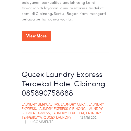
pelayanan berkualitas adalah yang kami
tawarkan di layanan laundry express terdekat
kami di Cibinong, Sentul, Bogor. Kami mengerti
betapa berharganya waktu…
View More
Qucex Laundry Express
Terdekat Hotel Cibinong
085890758688
LAUNDRY BERKUALITAS
,
LAUNDRY CEPAT
,
LAUNDRY
EXPRESS
,
LAUNDRY EXPRESS CIBINONG
,
LAUNDRY
SETRIKA EXPRESS
,
LAUNDRY TERDEKAT
,
LAUNDRY
TERPERCAYA
,
QUCEX LAUNDRY
12 MEI 2024
0
COMMENTS