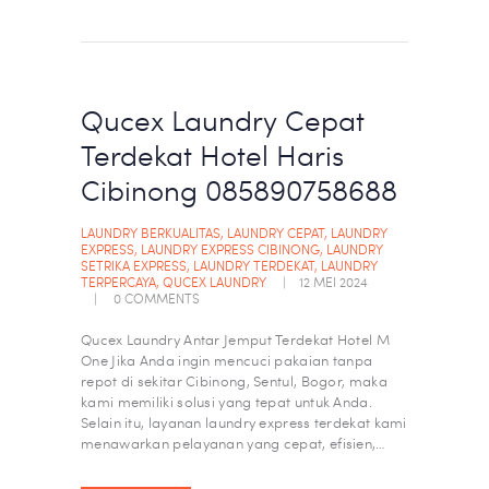
Qucex Laundry Cepat
Terdekat Hotel Haris
Cibinong 085890758688
LAUNDRY BERKUALITAS
,
LAUNDRY CEPAT
,
LAUNDRY
EXPRESS
,
LAUNDRY EXPRESS CIBINONG
,
LAUNDRY
SETRIKA EXPRESS
,
LAUNDRY TERDEKAT
,
LAUNDRY
TERPERCAYA
,
QUCEX LAUNDRY
12 MEI 2024
0
COMMENTS
Qucex Laundry Antar Jemput Terdekat Hotel M
One Jika Anda ingin mencuci pakaian tanpa
repot di sekitar Cibinong, Sentul, Bogor, maka
kami memiliki solusi yang tepat untuk Anda.
Selain itu, layanan laundry express terdekat kami
menawarkan pelayanan yang cepat, efisien,…