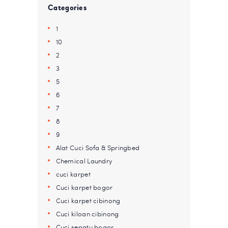
Categories
1
10
2
3
5
6
7
8
9
Alat Cuci Sofa & Springbed
Chemical Laundry
cuci karpet
Cuci karpet bogor
Cuci karpet cibinong
Cuci kiloan cibinong
Cuci sepatu bogor