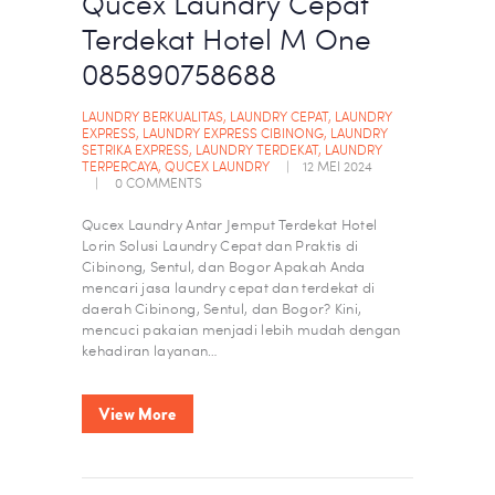
Qucex Laundry Cepat
Terdekat Hotel M One
085890758688
LAUNDRY BERKUALITAS
,
LAUNDRY CEPAT
,
LAUNDRY
EXPRESS
,
LAUNDRY EXPRESS CIBINONG
,
LAUNDRY
SETRIKA EXPRESS
,
LAUNDRY TERDEKAT
,
LAUNDRY
TERPERCAYA
,
QUCEX LAUNDRY
12 MEI 2024
0
COMMENTS
Qucex Laundry Antar Jemput Terdekat Hotel
Lorin Solusi Laundry Cepat dan Praktis di
Cibinong, Sentul, dan Bogor Apakah Anda
mencari jasa laundry cepat dan terdekat di
daerah Cibinong, Sentul, dan Bogor? Kini,
mencuci pakaian menjadi lebih mudah dengan
kehadiran layanan…
View More