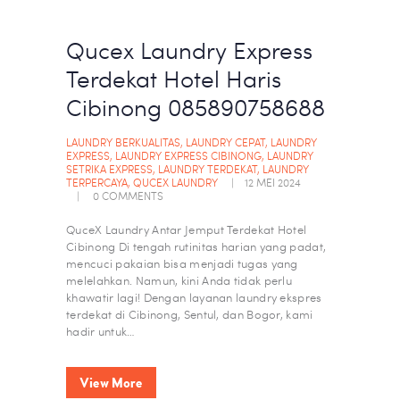
Qucex Laundry Express
Terdekat Hotel Haris
Cibinong 085890758688
LAUNDRY BERKUALITAS
,
LAUNDRY CEPAT
,
LAUNDRY
EXPRESS
,
LAUNDRY EXPRESS CIBINONG
,
LAUNDRY
SETRIKA EXPRESS
,
LAUNDRY TERDEKAT
,
LAUNDRY
TERPERCAYA
,
QUCEX LAUNDRY
12 MEI 2024
0
COMMENTS
QuceX Laundry Antar Jemput Terdekat Hotel
Cibinong Di tengah rutinitas harian yang padat,
mencuci pakaian bisa menjadi tugas yang
melelahkan. Namun, kini Anda tidak perlu
khawatir lagi! Dengan layanan laundry ekspres
terdekat di Cibinong, Sentul, dan Bogor, kami
hadir untuk…
View More