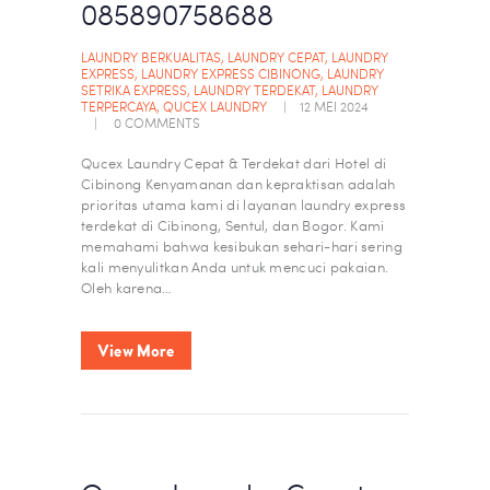
085890758688
LAUNDRY BERKUALITAS
,
LAUNDRY CEPAT
,
LAUNDRY
EXPRESS
,
LAUNDRY EXPRESS CIBINONG
,
LAUNDRY
SETRIKA EXPRESS
,
LAUNDRY TERDEKAT
,
LAUNDRY
TERPERCAYA
,
QUCEX LAUNDRY
12 MEI 2024
0
COMMENTS
Qucex Laundry Cepat & Terdekat dari Hotel di
Cibinong Kenyamanan dan kepraktisan adalah
prioritas utama kami di layanan laundry express
terdekat di Cibinong, Sentul, dan Bogor. Kami
memahami bahwa kesibukan sehari-hari sering
kali menyulitkan Anda untuk mencuci pakaian.
Oleh karena…
View More