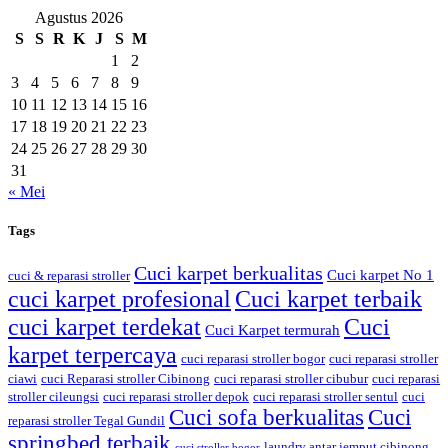
Agustus 2026
S
S
R
K
J
S
M
1
2
3
4
5
6
7
8
9
10
11
12
13
14
15
16
17
18
19
20
21
22
23
24
25
26
27
28
29
30
31
« Mei
Tags
Cuci karpet berkualitas
Cuci karpet No 1
cuci & reparasi stroller
cuci karpet profesional
Cuci karpet terbaik
cuci karpet terdekat
Cuci
Cuci Karpet termurah
karpet terpercaya
cuci reparasi stroller bogor
cuci reparasi stroller
ciawi
cuci Reparasi stroller Cibinong
cuci reparasi stroller cibubur
cuci reparasi
stroller cileungsi
cuci reparasi stroller depok
cuci reparasi stroller sentul
cuci
Cuci sofa berkualitas
Cuci
reparasi stroller Tegal Gundil
springbed terbaik
laundry antar jemput cibinong
cuci stroller bogor