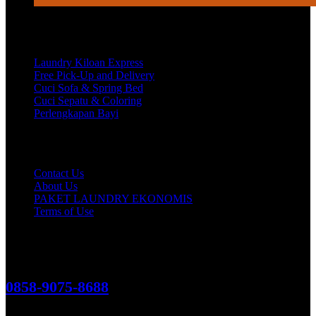
Services
Laundry Kiloan Express
Free Pick-Up and Delivery
Cuci Sofa & Spring Bed
Cuci Sepatu & Coloring
Perlengkapan Bayi
Customer Care
Contact Us
About Us
PAKET LAUNDRY EKONOMIS
Terms of Use
Hubungi Kami!
0858-9075-8688