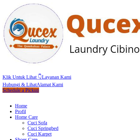
Klik Untuk Lihat 👇
Layanan Kami
Hubungi & Lihat
Alamat Kami
Schedule a Pickup
Home
Profil
Home Care
Cuci Sofa
Cuci Springbed
Cuci Karpet
Shoes Care