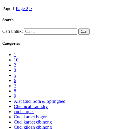
Page
1
Page
2
>
Search
Cari untuk:
Categories
1
10
2
3
5
6
7
8
9
Alat Cuci Sofa & Springbed
Chemical Laundry
cuci karpet
Cuci karpet bogor
Cuci karpet cibinong
Cuci kiloan cibinong