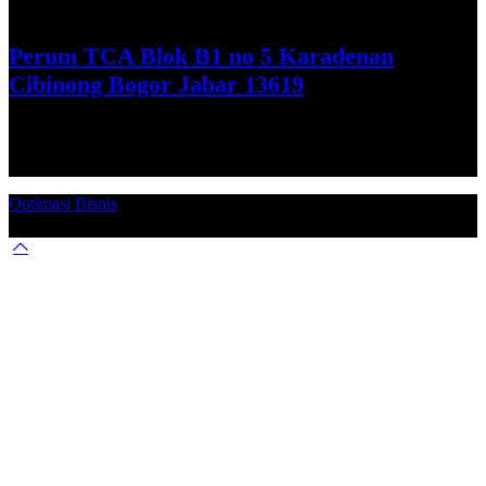
See More
Perum TCA Blok B1 no 5 Karadenan
Cibinong Bogor Jabar 13619
Get Direction
Optimasi Bisnis
© 2026. Qucex Laundry