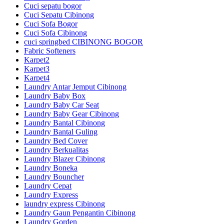
Cuci sepatu bogor
Cuci Sepatu Cibinong
Cuci Sofa Bogor
Cuci Sofa Cibinong
cuci springbed CIBINONG BOGOR
Fabric Softeners
Karpet2
Karpet3
Karpet4
Laundry Antar Jemput Cibinong
Laundry Baby Box
Laundry Baby Car Seat
Laundry Baby Gear Cibinong
Laundry Bantal Cibinong
Laundry Bantal Guling
Laundry Bed Cover
Laundry Berkualitas
Laundry Blazer Cibinong
Laundry Boneka
Laundry Bouncher
Laundry Cepat
Laundry Express
laundry express Cibinong
Laundry Gaun Pengantin Cibinong
Laundry Gorden