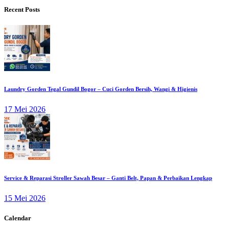
Recent Posts
Laundry Gorden Tegal Gundil Bogor – Cuci Gorden Bersih, Wangi & Higienis
17 Mei 2026
Service & Reparasi Stroller Sawah Besar – Ganti Belt, Papan & Perbaikan Lengkap
15 Mei 2026
Calendar