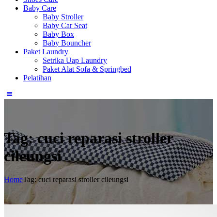
Baby Care
Baby Stroller
Baby Car Seat
Baby Box
Baby Bouncher
Paket Laundry
Setrika Uap Laundry
Paket Alat Sofa & Springbed
Pelatihan
Tag: cuci reparasi stroller
cileungsi
Home
Tag: cuci reparasi stroller cileungsi