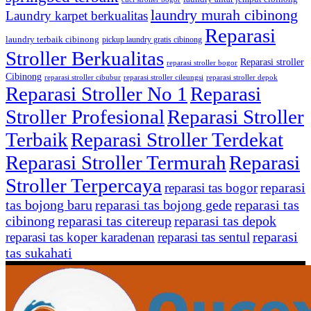
laundry murah cibinong
Laundry karpet berkualitas
Reparasi
laundry terbaik cibinong
pickup laundry gratis cibinong
Stroller Berkualitas
Reparasi stroller
reparasi stroller bogor
Cibinong
reparasi stroller cibubur
reparasi stroller cileungsi
reparasi stroller depok
Reparasi Stroller No 1
Reparasi
Stroller Profesional
Reparasi Stroller
Terbaik
Reparasi Stroller Terdekat
Reparasi Stroller Termurah
Reparasi
Stroller Terpercaya
reparasi
reparasi tas bogor
tas bojong baru
reparasi tas bojong gede
reparasi tas
cibinong
reparasi tas citereup
reparasi tas depok
reparasi
reparasi tas koper karadenan
reparasi tas sentul
tas sukahati