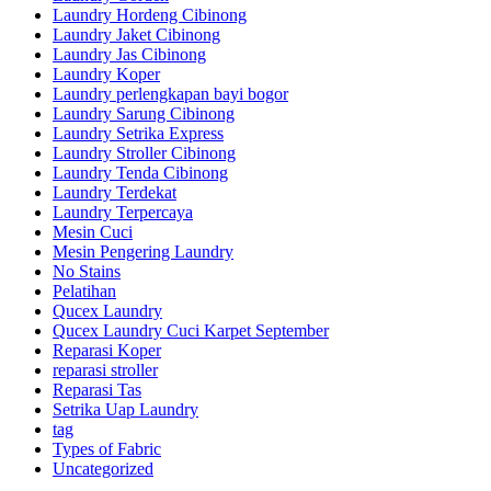
Laundry Hordeng Cibinong
Laundry Jaket Cibinong
Laundry Jas Cibinong
Laundry Koper
Laundry perlengkapan bayi bogor
Laundry Sarung Cibinong
Laundry Setrika Express
Laundry Stroller Cibinong
Laundry Tenda Cibinong
Laundry Terdekat
Laundry Terpercaya
Mesin Cuci
Mesin Pengering Laundry
No Stains
Pelatihan
Qucex Laundry
Qucex Laundry Cuci Karpet September
Reparasi Koper
reparasi stroller
Reparasi Tas
Setrika Uap Laundry
tag
Types of Fabric
Uncategorized