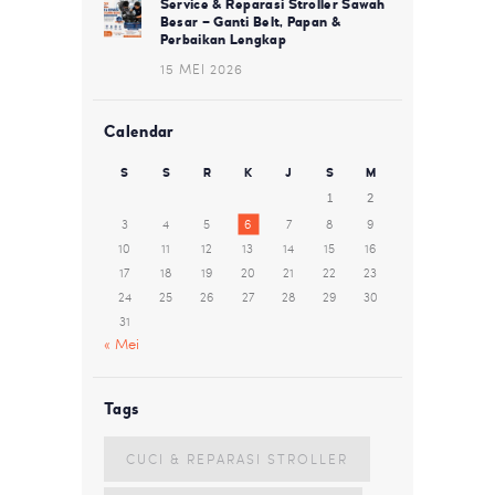
Service & Reparasi Stroller Sawah
Besar – Ganti Belt, Papan &
Perbaikan Lengkap
15 MEI 2026
Calendar
S
S
R
K
J
S
M
1
2
3
4
5
6
7
8
9
10
11
12
13
14
15
16
17
18
19
20
21
22
23
24
25
26
27
28
29
30
31
« Mei
Tags
CUCI & REPARASI STROLLER