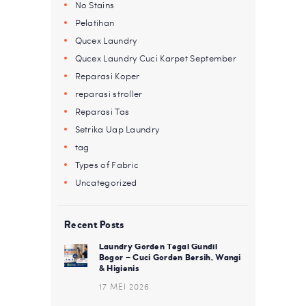
No Stains
Pelatihan
Qucex Laundry
Qucex Laundry Cuci Karpet September
Reparasi Koper
reparasi stroller
Reparasi Tas
Setrika Uap Laundry
tag
Types of Fabric
Uncategorized
Recent Posts
Laundry Gorden Tegal Gundil
Bogor – Cuci Gorden Bersih, Wangi
& Higienis
17 MEI 2026