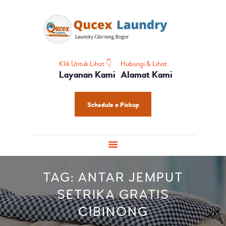
HOME
PROFIL
HOME CARE
SHOES CARE
Klik Untuk Lihat 👇
Hubungi & Lihat
Layanan Kami
Alamat Kami
BABY CARE
PAKET LAUNDRY
Schedule a Pickup
PELATIHAN
TAG: ANTAR JEMPUT
SETRIKA GRATIS
CIBINONG