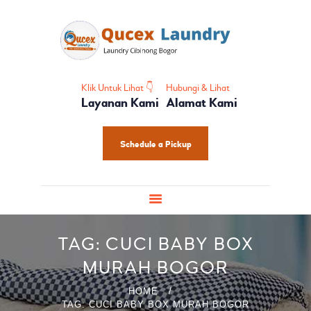
HOME
PROFIL
HOME CARE
SHOES CARE
Klik Untuk Lihat 👇
Hubungi & Lihat
Layanan Kami
Alamat Kami
BABY CARE
PAKET LAUNDRY
Schedule a Pickup
PELATIHAN
TAG: CUCI BABY BOX
MURAH BOGOR
HOME
TAG: CUCI BABY BOX MURAH BOGOR