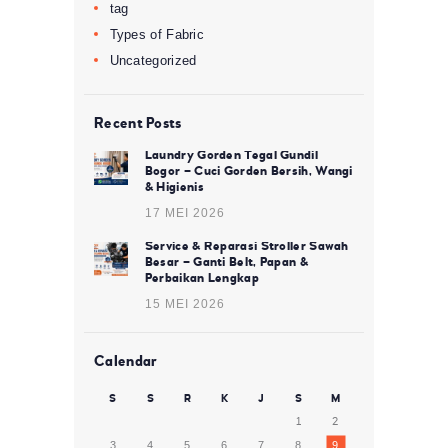
tag
Types of Fabric
Uncategorized
Recent Posts
Laundry Gorden Tegal Gundil
Bogor – Cuci Gorden Bersih, Wangi
& Higienis
17 MEI 2026
Service & Reparasi Stroller Sawah
Besar – Ganti Belt, Papan &
Perbaikan Lengkap
15 MEI 2026
Calendar
S
S
R
K
J
S
M
1
2
3
4
5
6
7
8
9