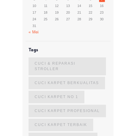
10
11
12
13
14
15
16
17
18
19
20
21
22
23
24
25
26
27
28
29
30
31
« Mei
Tags
CUCI & REPARASI
STROLLER
CUCI KARPET BERKUALITAS
CUCI KARPET NO 1
CUCI KARPET PROFESIONAL
CUCI KARPET TERBAIK