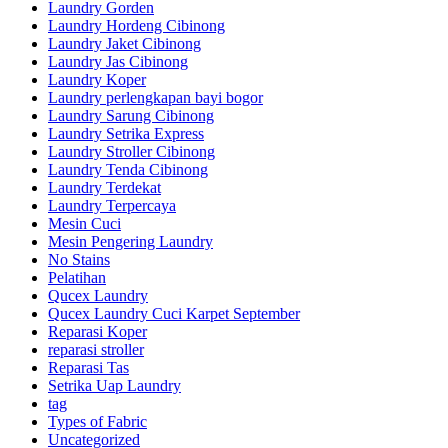
Laundry Gorden
Laundry Hordeng Cibinong
Laundry Jaket Cibinong
Laundry Jas Cibinong
Laundry Koper
Laundry perlengkapan bayi bogor
Laundry Sarung Cibinong
Laundry Setrika Express
Laundry Stroller Cibinong
Laundry Tenda Cibinong
Laundry Terdekat
Laundry Terpercaya
Mesin Cuci
Mesin Pengering Laundry
No Stains
Pelatihan
Qucex Laundry
Qucex Laundry Cuci Karpet September
Reparasi Koper
reparasi stroller
Reparasi Tas
Setrika Uap Laundry
tag
Types of Fabric
Uncategorized