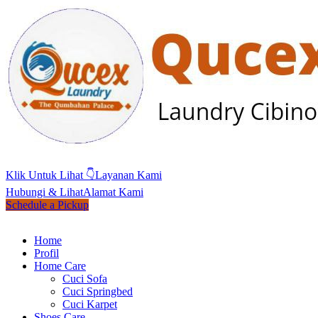
Klik Untuk Lihat 👇
Layanan Kami
Hubungi & Lihat
Alamat Kami
Schedule a Pickup
Home
Profil
Home Care
Cuci Sofa
Cuci Springbed
Cuci Karpet
Shoes Care