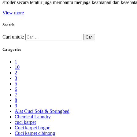
stroller secara teratur juga membantu menjaga keamanan dan kesehata
View more
Search
Cari untuk:
Categories
1
10
2
3
5
6
7
8
9
Alat Cuci Sofa & Springbed
Chemical Laundry
cuci karpet
Cuci karpet bogor
Cuci karpet cibinong