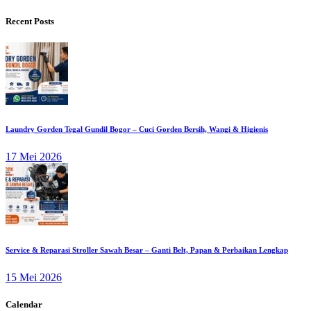
Recent Posts
Laundry Gorden Tegal Gundil Bogor – Cuci Gorden Bersih, Wangi & Higienis
17 Mei 2026
Service & Reparasi Stroller Sawah Besar – Ganti Belt, Papan & Perbaikan Lengkap
15 Mei 2026
Calendar