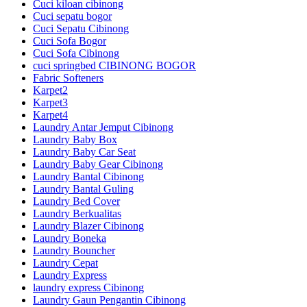
Cuci kiloan cibinong
Cuci sepatu bogor
Cuci Sepatu Cibinong
Cuci Sofa Bogor
Cuci Sofa Cibinong
cuci springbed CIBINONG BOGOR
Fabric Softeners
Karpet2
Karpet3
Karpet4
Laundry Antar Jemput Cibinong
Laundry Baby Box
Laundry Baby Car Seat
Laundry Baby Gear Cibinong
Laundry Bantal Cibinong
Laundry Bantal Guling
Laundry Bed Cover
Laundry Berkualitas
Laundry Blazer Cibinong
Laundry Boneka
Laundry Bouncher
Laundry Cepat
Laundry Express
laundry express Cibinong
Laundry Gaun Pengantin Cibinong