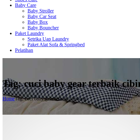
Baby Care
Baby Stroller
Baby Car Seat
Baby Box
Baby Bouncher
Paket Laundry
Setrika Uap Laundry
Paket Alat Sofa & Springbed
Pelatihan
Tag: cuci baby gear terbaik cib
Home
Tag: cuci baby gear terbaik cibinong