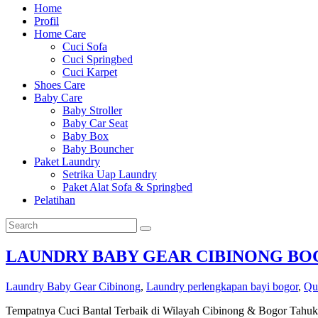
Home
Profil
Home Care
Cuci Sofa
Cuci Springbed
Cuci Karpet
Shoes Care
Baby Care
Baby Stroller
Baby Car Seat
Baby Box
Baby Bouncher
Paket Laundry
Setrika Uap Laundry
Paket Alat Sofa & Springbed
Pelatihan
LAUNDRY BABY GEAR CIBINONG BOGO
Laundry Baby Gear Cibinong
,
Laundry perlengkapan bayi bogor
,
Qu
Tempatnya Cuci Bantal Terbaik di Wilayah Cibinong & Bogor Tahuka