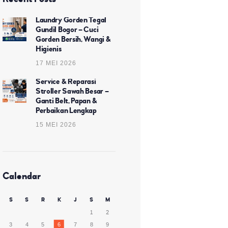
Laundry Gorden Tegal
Gundil Bogor – Cuci
Gorden Bersih, Wangi &
Higienis
17 MEI 2026
Service & Reparasi
Stroller Sawah Besar –
Ganti Belt, Papan &
Perbaikan Lengkap
15 MEI 2026
Calendar
S
S
R
K
J
S
M
1
2
3
4
5
6
7
8
9