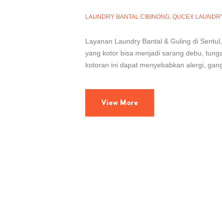
LAUNDRY BANTAL CIBINONG
,
QUCEX LAUNDR
Layanan Laundry Bantal & Guling di Sentul
yang kotor bisa menjadi sarang debu, tungau,
kotoran ini dapat menyebabkan alergi, g
View More