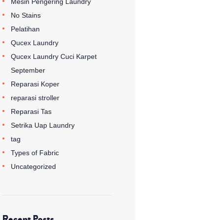
Mesin Pengering Laundry
No Stains
Pelatihan
Qucex Laundry
Qucex Laundry Cuci Karpet
September
Reparasi Koper
reparasi stroller
Reparasi Tas
Setrika Uap Laundry
tag
Types of Fabric
Uncategorized
Recent Posts