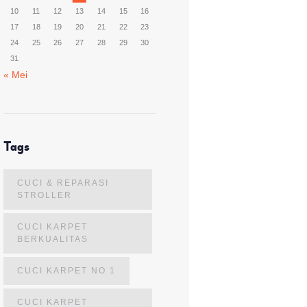
10
11
12
13
14
15
16
17
18
19
20
21
22
23
24
25
26
27
28
29
30
31
« Mei
Tags
CUCI & REPARASI
STROLLER
CUCI KARPET
BERKUALITAS
CUCI KARPET NO 1
CUCI KARPET