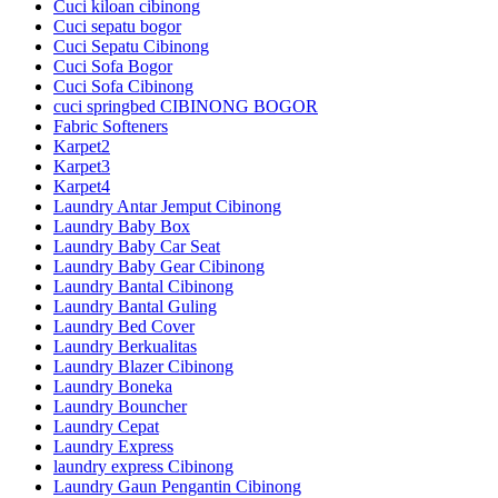
Cuci kiloan cibinong
Cuci sepatu bogor
Cuci Sepatu Cibinong
Cuci Sofa Bogor
Cuci Sofa Cibinong
cuci springbed CIBINONG BOGOR
Fabric Softeners
Karpet2
Karpet3
Karpet4
Laundry Antar Jemput Cibinong
Laundry Baby Box
Laundry Baby Car Seat
Laundry Baby Gear Cibinong
Laundry Bantal Cibinong
Laundry Bantal Guling
Laundry Bed Cover
Laundry Berkualitas
Laundry Blazer Cibinong
Laundry Boneka
Laundry Bouncher
Laundry Cepat
Laundry Express
laundry express Cibinong
Laundry Gaun Pengantin Cibinong