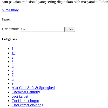
satu pakaian tradisional yang sering digunakan oleh masyarakat Ind
View more
Search
Cari untuk:
Categories
1
10
2
3
5
6
7
8
9
Alat Cuci Sofa & Springbed
Chemical Laundry
cuci karpet
Cuci karpet bogor
Cuci karpet cibinong