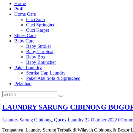
Home
Profil
Home Care
Cuci Sofa
Cuci Springbed
Cuci Karpet
Shoes Care
Baby Care
Baby Stroller
Baby Car Seat
Baby Box
Baby Bouncher
Paket Laundry
Setrika Uap Laundry
Paket Alat Sofa & Springbed
Pelatihan
LAUNDRY SARUNG CIBINONG BOGOR A
Laundry Sarung Cibinong
,
Qucex Laundry
22 Oktober 2022
0
Comm
Tempatnya Laundry Sarung Terbaik di Wilayah Cibinong & Bogor Laund