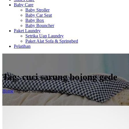
Baby Care
Baby Stroller
Baby Car Seat
Baby Box
Baby Bouncher
Paket Laundry
Setrika Uap Laundry
Paket Alat Sofa & Springbed
Pelatihan
Tag: cuci sarung bojong gede
Home
Tag: cuci sarung bojong gede