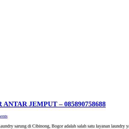
NTAR JEMPUT – 085890758688
ents
ry sarung di Cibinong, Bogor adalah salah satu layanan laundry yang