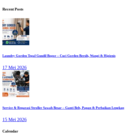
Recent Posts
Laundry Gorden Tegal Gundil Bogor – Cuci Gorden Bersih, Wangi & Higienis
17 Mei 2026
Service & Reparasi Stroller Sawah Besar – Ganti Belt, Papan & Perbaikan Lengkap
15 Mei 2026
Calendar