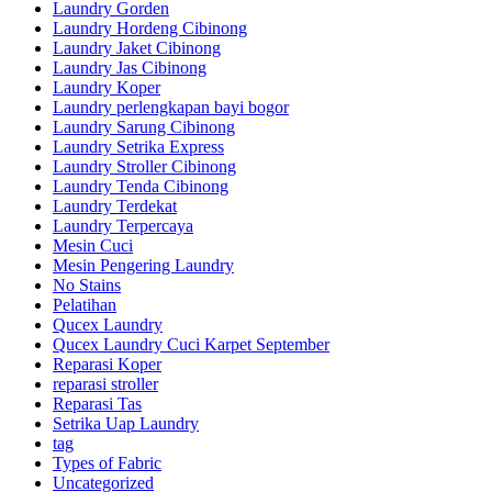
Laundry Gorden
Laundry Hordeng Cibinong
Laundry Jaket Cibinong
Laundry Jas Cibinong
Laundry Koper
Laundry perlengkapan bayi bogor
Laundry Sarung Cibinong
Laundry Setrika Express
Laundry Stroller Cibinong
Laundry Tenda Cibinong
Laundry Terdekat
Laundry Terpercaya
Mesin Cuci
Mesin Pengering Laundry
No Stains
Pelatihan
Qucex Laundry
Qucex Laundry Cuci Karpet September
Reparasi Koper
reparasi stroller
Reparasi Tas
Setrika Uap Laundry
tag
Types of Fabric
Uncategorized