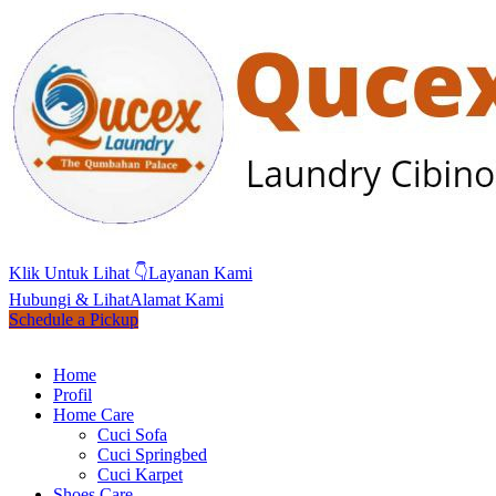
Klik Untuk Lihat 👇
Layanan Kami
Hubungi & Lihat
Alamat Kami
Schedule a Pickup
Home
Profil
Home Care
Cuci Sofa
Cuci Springbed
Cuci Karpet
Shoes Care