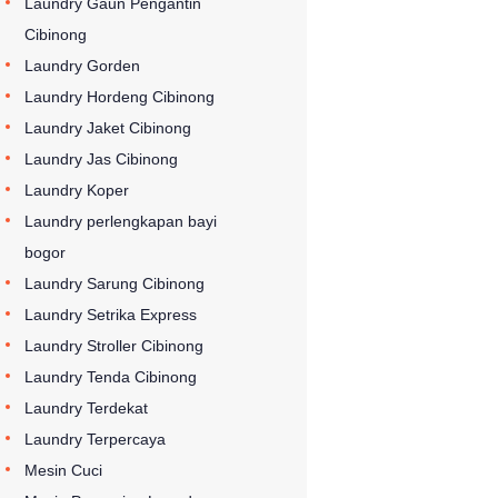
Laundry Gaun Pengantin
Cibinong
Laundry Gorden
Laundry Hordeng Cibinong
Laundry Jaket Cibinong
Laundry Jas Cibinong
Laundry Koper
Laundry perlengkapan bayi
bogor
Laundry Sarung Cibinong
Laundry Setrika Express
Laundry Stroller Cibinong
Laundry Tenda Cibinong
Laundry Terdekat
Laundry Terpercaya
Mesin Cuci