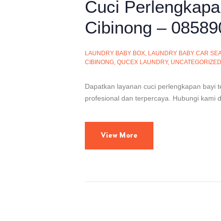
Cuci Perlengkapa
Cibinong – 0858
LAUNDRY BABY BOX
,
LAUNDRY BABY CAR SEA
CIBINONG
,
QUCEX LAUNDRY
,
UNCATEGORIZE
Dapatkan layanan cuci perlengkapan bayi t
profesional dan terpercaya. Hubungi kami d
View More