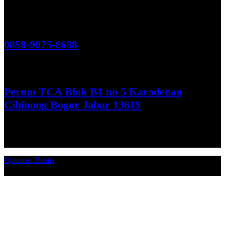
Hubungi Kami!
0858-9075-8688
See More
Perum TCA Blok B1 no 5 Karadenan
Cibinong Bogor Jabar 13619
Get Direction
Optimasi Bisnis
© 2026. Qucex Laundry