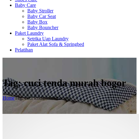
Baby Care
Baby Stroller
Baby Car Seat
Baby Box
Baby Bouncher
Paket Laundry
Setrika Uap Laundry
Paket Alat Sofa & Springbed
Pelatihan
Tag: cuci tenda murah bogor
Home
Tag: cuci tenda murah bogor