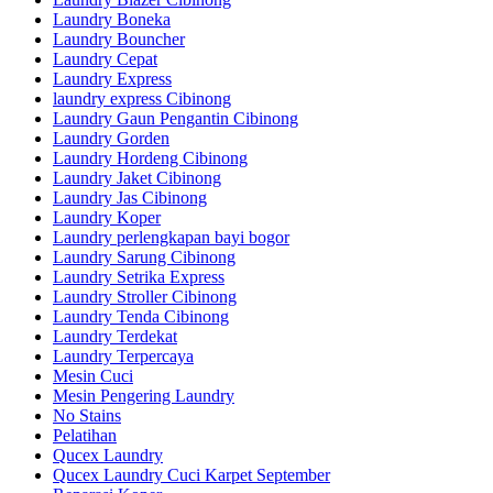
Laundry Boneka
Laundry Bouncher
Laundry Cepat
Laundry Express
laundry express Cibinong
Laundry Gaun Pengantin Cibinong
Laundry Gorden
Laundry Hordeng Cibinong
Laundry Jaket Cibinong
Laundry Jas Cibinong
Laundry Koper
Laundry perlengkapan bayi bogor
Laundry Sarung Cibinong
Laundry Setrika Express
Laundry Stroller Cibinong
Laundry Tenda Cibinong
Laundry Terdekat
Laundry Terpercaya
Mesin Cuci
Mesin Pengering Laundry
No Stains
Pelatihan
Qucex Laundry
Qucex Laundry Cuci Karpet September