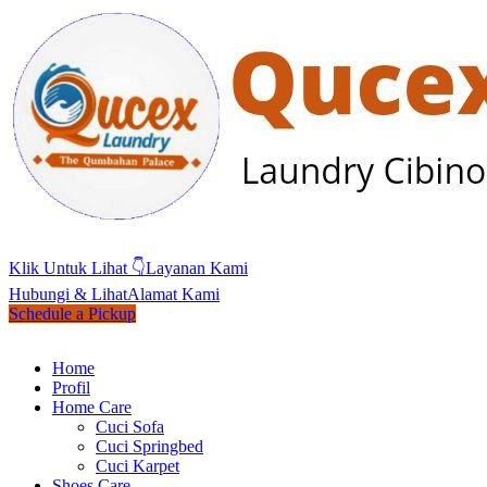
Klik Untuk Lihat 👇
Layanan Kami
Hubungi & Lihat
Alamat Kami
Schedule a Pickup
Home
Profil
Home Care
Cuci Sofa
Cuci Springbed
Cuci Karpet
Shoes Care