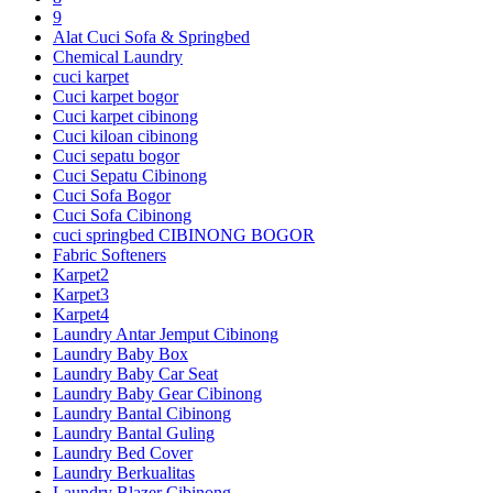
9
Alat Cuci Sofa & Springbed
Chemical Laundry
cuci karpet
Cuci karpet bogor
Cuci karpet cibinong
Cuci kiloan cibinong
Cuci sepatu bogor
Cuci Sepatu Cibinong
Cuci Sofa Bogor
Cuci Sofa Cibinong
cuci springbed CIBINONG BOGOR
Fabric Softeners
Karpet2
Karpet3
Karpet4
Laundry Antar Jemput Cibinong
Laundry Baby Box
Laundry Baby Car Seat
Laundry Baby Gear Cibinong
Laundry Bantal Cibinong
Laundry Bantal Guling
Laundry Bed Cover
Laundry Berkualitas
Laundry Blazer Cibinong