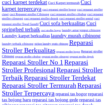
cuci karpet terdekat
Cuci
Cuci Karpet termurah
karpet terpercaya
cuci reparasi stroller bogor
cuci reparasi stroller
ciawi
cuci Reparasi stroller Cibinong
cuci reparasi stroller cibubur
cuci reparasi
stroller cileungsi
cuci reparasi stroller depok
cuci reparasi stroller sentul
cuci
Cuci sofa berkualitas
Cuci
reparasi stroller Tegal Gundil
springbed terbaik
laundry antar jemput cibinong
cuci stroller bogor
laundry murah cibinong
Laundry karpet berkualitas
Reparasi
laundry terbaik cibinong
pickup laundry gratis cibinong
Stroller Berkualitas
Reparasi stroller
reparasi stroller bogor
Cibinong
reparasi stroller cibubur
reparasi stroller cileungsi
reparasi stroller depok
Reparasi Stroller No 1
Reparasi
Stroller Profesional
Reparasi Stroller
Terbaik
Reparasi Stroller Terdekat
Reparasi Stroller Termurah
Reparasi
Stroller Terpercaya
reparasi
reparasi tas bogor
tas bojong baru
reparasi tas bojong gede
reparasi tas