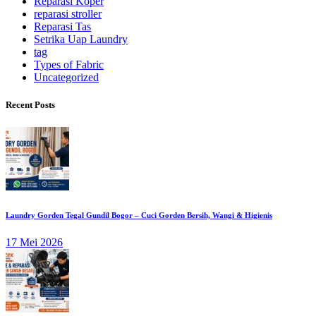
Reparasi Koper
reparasi stroller
Reparasi Tas
Setrika Uap Laundry
tag
Types of Fabric
Uncategorized
Recent Posts
Laundry Gorden Tegal Gundil Bogor – Cuci Gorden Bersih, Wangi & Higienis
17 Mei 2026