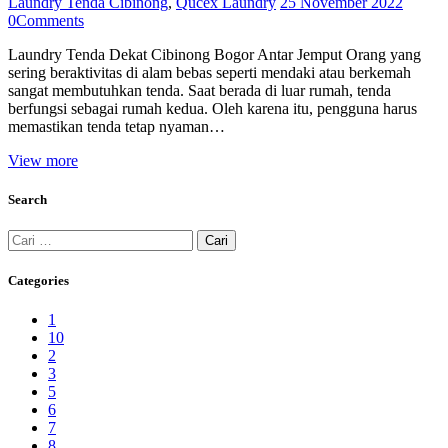
Laundry Tenda Cibinong
,
Qucex Laundry
25 November 2022
0
Comments
Laundry Tenda Dekat Cibinong Bogor Antar Jemput Orang yang
sering beraktivitas di alam bebas seperti mendaki atau berkemah
sangat membutuhkan tenda. Saat berada di luar rumah, tenda
berfungsi sebagai rumah kedua. Oleh karena itu, pengguna harus
memastikan tenda tetap nyaman…
View more
Search
Cari
untuk:
Categories
1
10
2
3
5
6
7
8