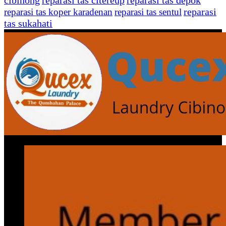
cibinong
reparasi tas citereup
reparasi tas depok
reparasi
reparasi tas koper karadenan
reparasi tas sentul
tas sukahati