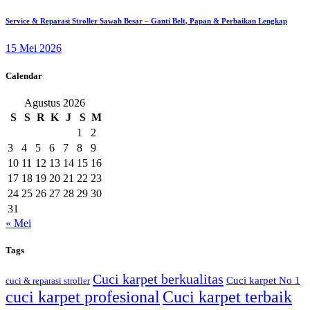
Service & Reparasi Stroller Sawah Besar – Ganti Belt, Papan & Perbaikan Lengkap
15 Mei 2026
Calendar
Agustus 2026
S
S
R
K
J
S
M
1
2
3
4
5
6
7
8
9
10
11
12
13
14
15
16
17
18
19
20
21
22
23
24
25
26
27
28
29
30
31
« Mei
Tags
Cuci karpet berkualitas
Cuci karpet No 1
cuci & reparasi stroller
cuci karpet profesional
Cuci karpet terbaik