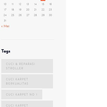
10
11
12
13
14
15
16
17
18
19
20
21
22
23
24
25
26
27
28
29
30
31
« Mei
Tags
CUCI & REPARASI
STROLLER
CUCI KARPET
BERKUALITAS
CUCI KARPET NO 1
CUCI KARPET