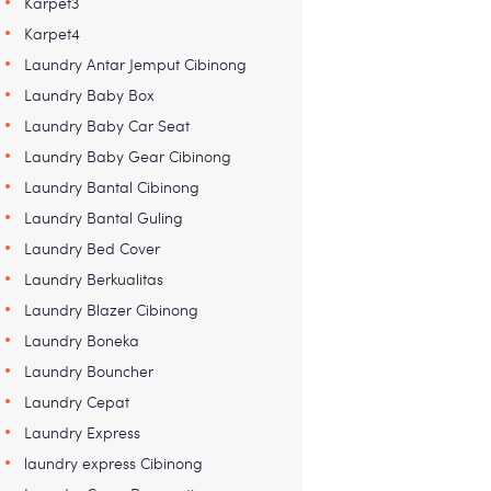
Karpet3
Karpet4
Laundry Antar Jemput Cibinong
Laundry Baby Box
Laundry Baby Car Seat
Laundry Baby Gear Cibinong
Laundry Bantal Cibinong
Laundry Bantal Guling
Laundry Bed Cover
Laundry Berkualitas
Laundry Blazer Cibinong
Laundry Boneka
Laundry Bouncher
Laundry Cepat
Laundry Express
laundry express Cibinong