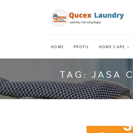
HOME
PROFIL
HOME CARE
TAG: JASA 