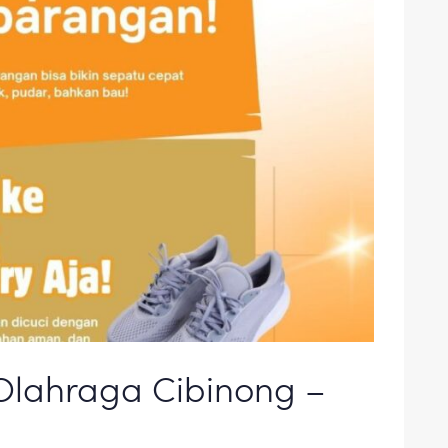
Olahraga Cibinong –