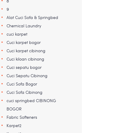
8
9
Alat Cuci Sofa & Springbed
Chemical Laundry
cuci karpet
Cuci karpet bogor
Cuci karpet cibinong
Cuci kiloan cibinong
Cuci sepatu bogor
Cuci Sepatu Cibinong
Cuci Sofa Bogor
Cuci Sofa Cibinong
cuci springbed CIBINONG
BOGOR
Fabric Softeners
Karpet2