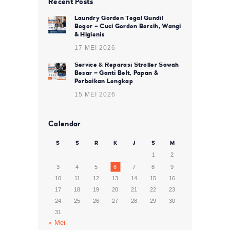
Recent Posts
Laundry Gorden Tegal Gundil
Bogor – Cuci Gorden Bersih, Wangi
& Higienis
17 MEI 2026
Service & Reparasi Stroller Sawah
Besar – Ganti Belt, Papan &
Perbaikan Lengkap
15 MEI 2026
Calendar
S
S
R
K
J
S
M
1
2
3
4
5
6
7
8
9
10
11
12
13
14
15
16
17
18
19
20
21
22
23
24
25
26
27
28
29
30
31
« Mei