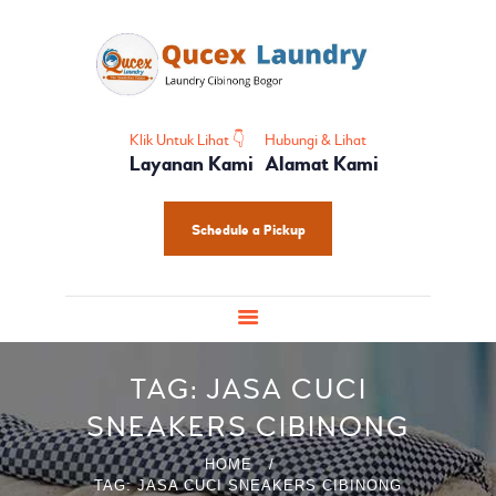
HOME
PROFIL
HOME CARE
SHOES CARE
Klik Untuk Lihat 👇
Hubungi & Lihat
Layanan Kami
Alamat Kami
BABY CARE
PAKET LAUNDRY
Schedule a Pickup
PELATIHAN
TAG: JASA CUCI
SNEAKERS CIBINONG
HOME
TAG: JASA CUCI SNEAKERS CIBINONG