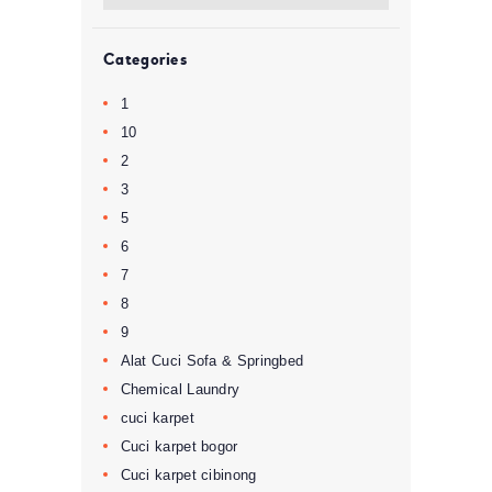
Categories
1
10
2
3
5
6
7
8
9
Alat Cuci Sofa & Springbed
Chemical Laundry
cuci karpet
Cuci karpet bogor
Cuci karpet cibinong