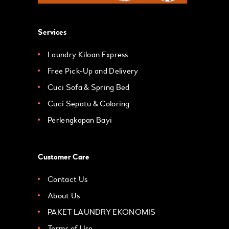
Services
Laundry Kiloan Express
Free Pick-Up and Delivery
Cuci Sofa & Spring Bed
Cuci Sepatu & Coloring
Perlengkapan Bayi
Customer Care
Contact Us
About Us
PAKET LAUNDRY EKONOMIS
Terms of Use