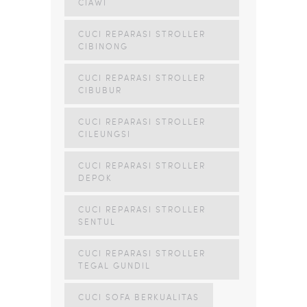
CIAWI
CUCI REPARASI STROLLER
CIBINONG
CUCI REPARASI STROLLER
CIBUBUR
CUCI REPARASI STROLLER
CILEUNGSI
CUCI REPARASI STROLLER
DEPOK
CUCI REPARASI STROLLER
SENTUL
CUCI REPARASI STROLLER
TEGAL GUNDIL
CUCI SOFA BERKUALITAS