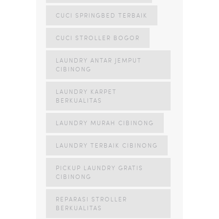
CUCI SPRINGBED TERBAIK
CUCI STROLLER BOGOR
LAUNDRY ANTAR JEMPUT
CIBINONG
LAUNDRY KARPET
BERKUALITAS
LAUNDRY MURAH CIBINONG
LAUNDRY TERBAIK CIBINONG
PICKUP LAUNDRY GRATIS
CIBINONG
REPARASI STROLLER
BERKUALITAS