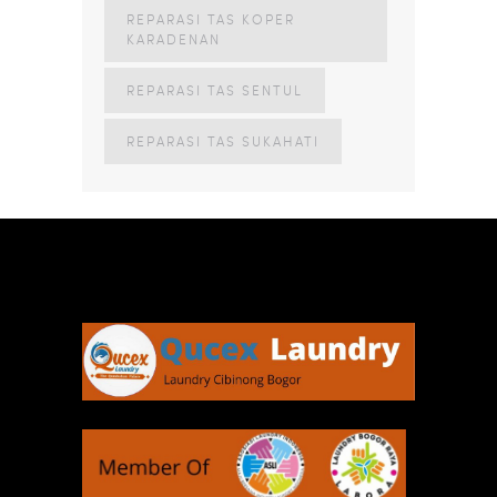
REPARASI TAS KOPER
KARADENAN
REPARASI TAS SENTUL
REPARASI TAS SUKAHATI