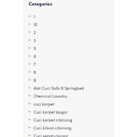
Categories
1
10
2
3
5
6
7
8
9
Alat Cuci Sofa & Springbed
Chemical Laundry
cuci karpet
Cuci karpet bogor
Cuci karpet cibinong
Cuci kiloan cibinong
Cuci sepatu bogor