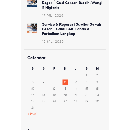
Bogor – Cuci Gorden Bersih, Wangi
& Higienis
17 MEI 2026
Service & Reparasi Stroller Sawah
Besar – Ganti Belt, Papan &
Perbaikan Lengkap
15 MEI 2026
Calendar
S
S
R
K
J
S
M
1
2
3
4
5
6
7
8
9
10
11
12
13
14
15
16
17
18
19
20
21
22
23
24
25
26
27
28
29
30
31
« Mei