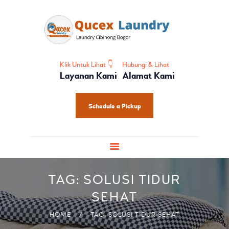
HOME
PROFIL
HOME CARE
SHOES CARE
Klik Untuk Lihat 👇
Hubungi & Lihat
Layanan Kami
Alamat Kami
BABY CARE
PAKET LAUNDRY
Schedule a Pickup
PELATIHAN
TAG: SOLUSI TIDUR
SEHAT
HOME
TAG: SOLUSI TIDUR SEHAT