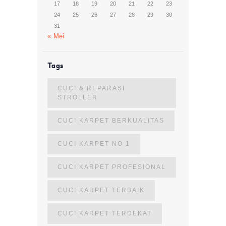
17
18
19
20
21
22
23
24
25
26
27
28
29
30
31
« Mei
Tags
CUCI & REPARASI
STROLLER
CUCI KARPET BERKUALITAS
CUCI KARPET NO 1
CUCI KARPET PROFESIONAL
CUCI KARPET TERBAIK
CUCI KARPET TERDEKAT