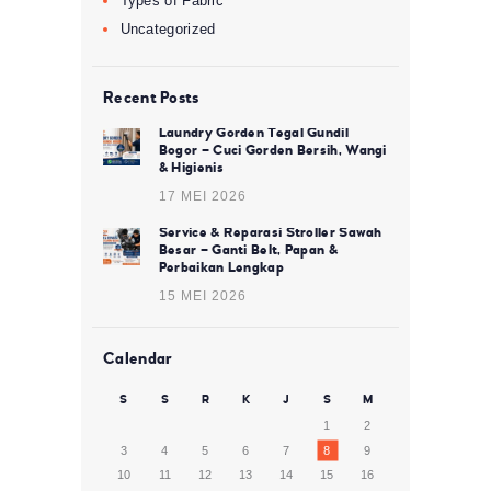
Types of Fabric
Uncategorized
Recent Posts
Laundry Gorden Tegal Gundil
Bogor – Cuci Gorden Bersih, Wangi
& Higienis
17 MEI 2026
Service & Reparasi Stroller Sawah
Besar – Ganti Belt, Papan &
Perbaikan Lengkap
15 MEI 2026
Calendar
S
S
R
K
J
S
M
1
2
3
4
5
6
7
8
9
10
11
12
13
14
15
16