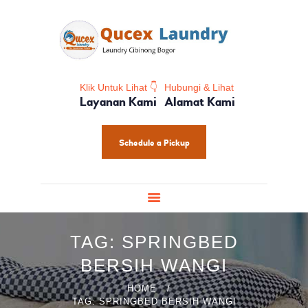
HOME
PROFIL
HOME CARE
SHOES CARE
Klik Untuk Lihat 👇
Hubungi & Lihat
Layanan Kami
Alamat Kami
BABY CARE
PAKET LAUNDRY
Schedule a Pickup
PELATIHAN
TAG: SPRINGBED
BERSIH WANGI
HOME
TAG: SPRINGBED BERSIH WANGI