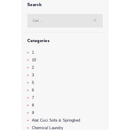
Search
Cari
untuk:
Categories
1
10
2
3
5
6
7
8
9
Alat Cuci Sofa & Springbed
Chemical Laundry