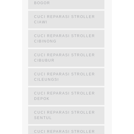
BOGOR
CUCI REPARASI STROLLER
CIAWI
CUCI REPARASI STROLLER
CIBINONG
CUCI REPARASI STROLLER
CIBUBUR
CUCI REPARASI STROLLER
CILEUNGSI
CUCI REPARASI STROLLER
DEPOK
CUCI REPARASI STROLLER
SENTUL
CUCI REPARASI STROLLER