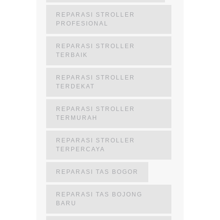
REPARASI STROLLER
PROFESIONAL
REPARASI STROLLER
TERBAIK
REPARASI STROLLER
TERDEKAT
REPARASI STROLLER
TERMURAH
REPARASI STROLLER
TERPERCAYA
REPARASI TAS BOGOR
REPARASI TAS BOJONG
BARU