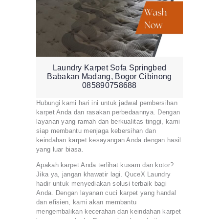
Laundry Karpet Sofa Springbed
Babakan Madang, Bogor Cibinong
085890758688
Hubungi kami hari ini untuk jadwal pembersihan
karpet Anda dan rasakan perbedaannya. Dengan
layanan yang ramah dan berkualitas tinggi, kami
siap membantu menjaga kebersihan dan
keindahan karpet kesayangan Anda dengan hasil
yang luar biasa.
Apakah karpet Anda terlihat kusam dan kotor?
Jika ya, jangan khawatir lagi. QuceX Laundry
hadir untuk menyediakan solusi terbaik bagi
Anda. Dengan layanan cuci karpet yang handal
dan efisien, kami akan membantu
mengembalikan kecerahan dan keindahan karpet