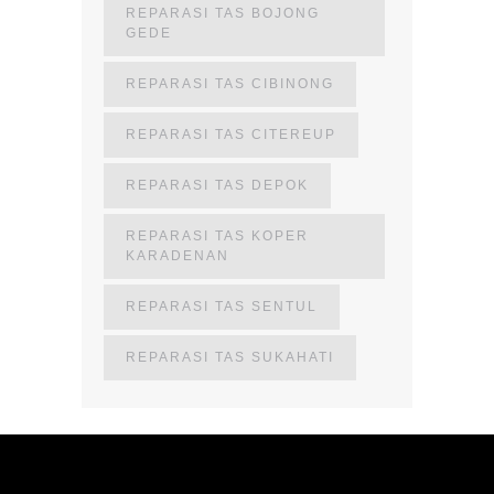
REPARASI TAS BOJONG
GEDE
REPARASI TAS CIBINONG
REPARASI TAS CITEREUP
REPARASI TAS DEPOK
REPARASI TAS KOPER
KARADENAN
REPARASI TAS SENTUL
REPARASI TAS SUKAHATI