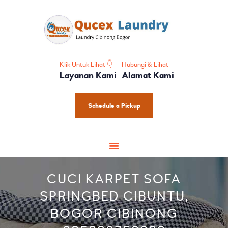
HOME
PROFIL
HOME CARE
SHOES CARE
Klik Untuk Lihat 👇
Hubungi & Lihat
Layanan Kami
Alamat Kami
BABY CARE
PAKET LAUNDRY
Schedule a Pickup
PELATIHAN
CUCI KARPET SOFA
SPRINGBED CIBUNTU,
BOGOR CIBINONG