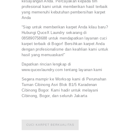
kesayangan Anda. Percayakan kepada tim
profesional kami untuk memberikan hasil terbaik
yang memenuhi kebutuhan pembersihan karpet
Anda
“Siap untuk memberikan karpet Anda kilau baru?
Hubungi QuceX Laundry sekarang di
085890758688 untuk mendapatkan layanan cuci
karpet terbaik di Bogor! Bersihkan karpet Anda
dengan profesionalisme dan keahlian kami untuk
hasil yang memuaskan!”
Dapatkan rincian lengkap di
www.qucexlaundry.com tentang layanan kami
Segera mampir ke Worksop kami di Perumahan
Taman Cibinong Asri Blok B1/5 Karadenan
Cibinong Bogor. Kami hadir untuk melayani
Cibinong, Bogor, dan seluruh Jakarta
CUCI KARPET BERKUALITAS