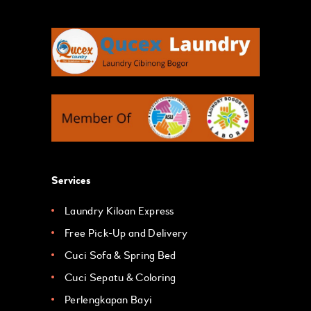
Services
Laundry Kiloan Express
Free Pick-Up and Delivery
Cuci Sofa & Spring Bed
Cuci Sepatu & Coloring
Perlengkapan Bayi