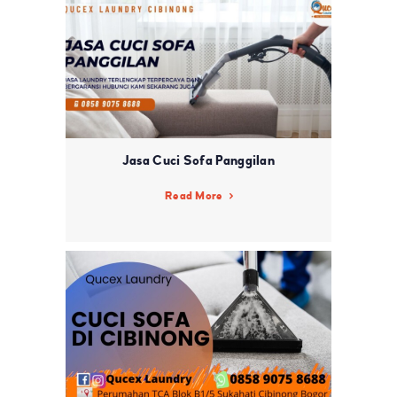
Jasa Cuci Sofa Panggilan
Read More