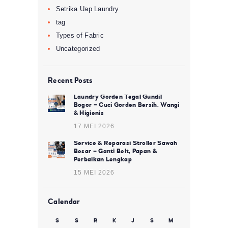
Setrika Uap Laundry
tag
Types of Fabric
Uncategorized
Recent Posts
Laundry Gorden Tegal Gundil
Bogor – Cuci Gorden Bersih, Wangi
& Higienis
17 MEI 2026
Service & Reparasi Stroller Sawah
Besar – Ganti Belt, Papan &
Perbaikan Lengkap
15 MEI 2026
Calendar
S
S
R
K
J
S
M