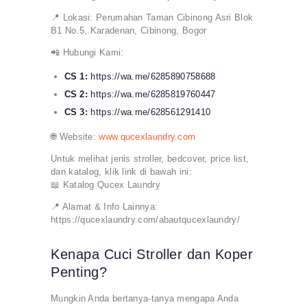
📍 Lokasi: Perumahan Taman Cibinong Asri Blok
B1 No.5, Karadenan, Cibinong, Bogor
📲 Hubungi Kami:
CS 1:
https://wa.me/6285890758688
CS 2:
https://wa.me/6285819760447
CS 3:
https://wa.me/628561291410
🌐 Website:
www.qucexlaundry.com
Untuk melihat jenis stroller, bedcover, price list,
dan katalog, klik link di bawah ini:
📖 Katalog Qucex Laundry
📍 Alamat & Info Lainnya:
https://qucexlaundry.com/abautqucexlaundry/
Kenapa Cuci Stroller dan Koper
Penting?
Mungkin Anda bertanya-tanya mengapa Anda