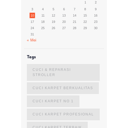
1
2
3
4
5
6
7
8
9
10
11
12
13
14
15
16
17
18
19
20
21
22
23
24
25
26
27
28
29
30
31
« Mei
Tags
CUCI & REPARASI
STROLLER
CUCI KARPET BERKUALITAS
CUCI KARPET NO 1
CUCI KARPET PROFESIONAL
CUCI KARPET TERBAIK