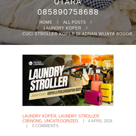
UTARA
085890758688
HOME
ALL POSTS
LAUNDRY KOPER
CUCI STROLLER KOPER DI ADNAN WIJAYA BOGOR..
LAUNDRY KOPER
,
LAUNDRY STROLLER
CIBINONG
,
UNCATEGORIZED
4 APRIL 2024
0
COMMENTS