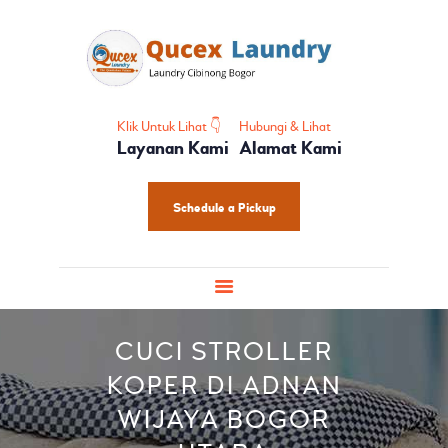
HOME
PROFIL
HOME CARE
SHOES CARE
Klik Untuk Lihat 👇
Hubungi & Lihat
Layanan Kami
Alamat Kami
BABY CARE
PAKET LAUNDRY
Schedule a Pickup
PELATIHAN
CUCI STROLLER
KOPER DI ADNAN
WIJAYA BOGOR