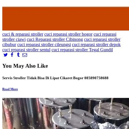
cuci & reparasi stroller
cuci reparasi stroller bogor
cuci reparasi
stroller ciawi
cuci Reparasi stroller Cibinong
cuci reparasi stroller
cibubur
cuci reparasi stroller cileungsi
cuci reparasi stroller depok
cuci reparasi stroller sentul
cuci reparasi stroller Tegal Gundil
You May Also Like
Servis Stroller Tidak Bisa Di Lipat Cikaret Bogor 085890758688
Read More