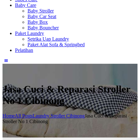
Baby Care
Baby Stroller
Baby Car Seat
Baby Box
Baby Bouncher
Paket Laundry
Setrika Uap Laundry
Paket Alat Sofa & Springbed
Pelatihan
Jasa Cuci & Reparasi Stroller
No 1 Cibinong
Home
All Posts
Laundry Stroller Cibinong
Jasa Cuci & Reparasi
Stroller No 1 Cibinong