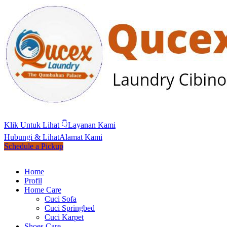
Klik Untuk Lihat 👇
Layanan Kami
Hubungi & Lihat
Alamat Kami
Schedule a Pickup
Home
Profil
Home Care
Cuci Sofa
Cuci Springbed
Cuci Karpet
Shoes Care