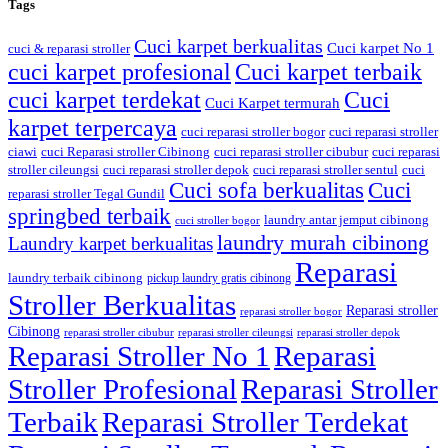
Tags
Cuci karpet berkualitas
Cuci karpet No 1
cuci & reparasi stroller
cuci karpet profesional
Cuci karpet terbaik
cuci karpet terdekat
Cuci
Cuci Karpet termurah
karpet terpercaya
cuci reparasi stroller bogor
cuci reparasi stroller
ciawi
cuci Reparasi stroller Cibinong
cuci reparasi stroller cibubur
cuci reparasi
stroller cileungsi
cuci reparasi stroller depok
cuci reparasi stroller sentul
cuci
Cuci sofa berkualitas
Cuci
reparasi stroller Tegal Gundil
springbed terbaik
laundry antar jemput cibinong
cuci stroller bogor
laundry murah cibinong
Laundry karpet berkualitas
Reparasi
laundry terbaik cibinong
pickup laundry gratis cibinong
Stroller Berkualitas
Reparasi stroller
reparasi stroller bogor
Cibinong
reparasi stroller cibubur
reparasi stroller cileungsi
reparasi stroller depok
Reparasi Stroller No 1
Reparasi
Stroller Profesional
Reparasi Stroller
Terbaik
Reparasi Stroller Terdekat