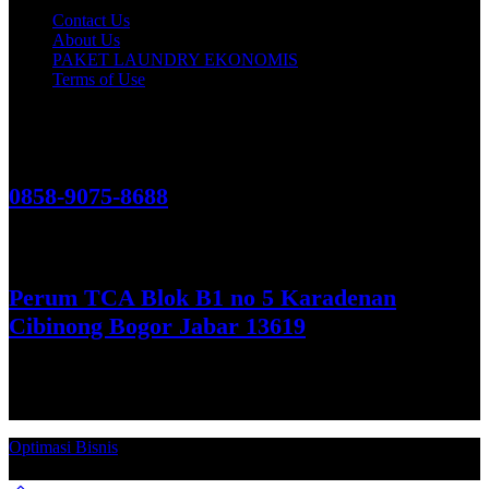
Contact Us
About Us
PAKET LAUNDRY EKONOMIS
Terms of Use
Hubungi Kami!
0858-9075-8688
See More
Perum TCA Blok B1 no 5 Karadenan
Cibinong Bogor Jabar 13619
Get Direction
Optimasi Bisnis
© 2026. Qucex Laundry