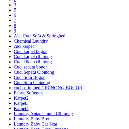
3
5
6
7
8
9
Alat Cuci Sofa & Springbed
Chemical Laundry
cuci karpet
Cuci karpet bogor
Cuci karpet cibinong
Cuci kiloan cibinong
Cuci sepatu bogor
Cuci Sepatu Cibinong
Cuci Sofa Bogor
Cuci Sofa Cibinong
cuci springbed CIBINONG BOGOR
Fabric Softeners
Karpet2
Karpet3
Karpet4
Laundry Antar Jemput Cibinong
Laundry Baby Box
Laundry Baby Car Seat