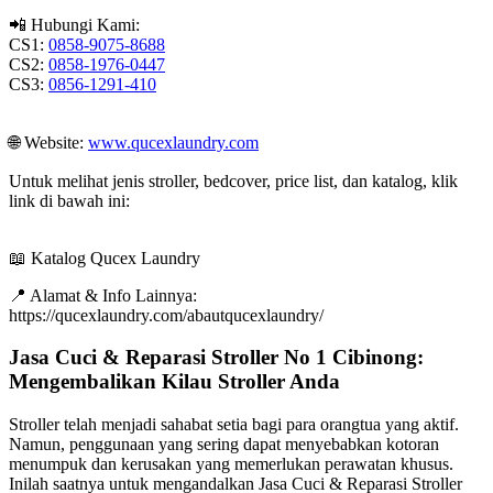
📲 Hubungi Kami:
CS1:
0858-9075-8688
CS2:
0858-1976-0447
CS3:
0856-1291-410
🌐 Website:
www.qucexlaundry.com
Untuk melihat jenis stroller, bedcover, price list, dan katalog, klik
link di bawah ini:
📖 Katalog Qucex Laundry
📍 Alamat & Info Lainnya:
https://qucexlaundry.com/abautqucexlaundry/
Jasa Cuci & Reparasi Stroller No 1 Cibinong:
Mengembalikan Kilau Stroller Anda
Stroller telah menjadi sahabat setia bagi para orangtua yang aktif.
Namun, penggunaan yang sering dapat menyebabkan kotoran
menumpuk dan kerusakan yang memerlukan perawatan khusus.
Inilah saatnya untuk mengandalkan Jasa Cuci & Reparasi Stroller