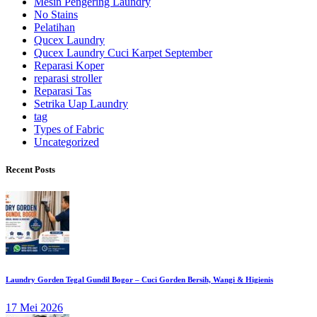
Mesin Pengering Laundry
No Stains
Pelatihan
Qucex Laundry
Qucex Laundry Cuci Karpet September
Reparasi Koper
reparasi stroller
Reparasi Tas
Setrika Uap Laundry
tag
Types of Fabric
Uncategorized
Recent Posts
Laundry Gorden Tegal Gundil Bogor – Cuci Gorden Bersih, Wangi & Higienis
17 Mei 2026