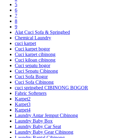
5
6
7
8
9
Alat Cuci Sofa & Springbed
Chemical Laundry
cuci karpet
Cuci karpet bogor
Cuci karpet cibinong
Cuci kiloan cibinong
Cuci sepatu bogor
Cuci Sepatu Cibinong
Cuci Sofa Bogor
Cuci Sofa Cibinong
cuci springbed CIBINONG BOGOR
Fabric Softeners
Karpet2
Karpet3
Karpet4
Laundry Antar Jemput Cibinong
Laundry Baby Box
Laundry Baby Car Seat
Laundry Baby Gear Cibinong
Laundry Bantal Cibinong