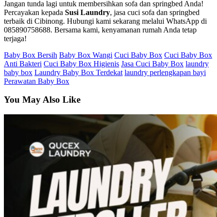
Jangan tunda lagi untuk membersihkan sofa dan springbed Anda!
Percayakan kepada
Susi Laundry
, jasa cuci sofa dan springbed
terbaik di Cibinong. Hubungi kami sekarang melalui WhatsApp di
085890758688
. Bersama kami, kenyamanan rumah Anda tetap
terjaga!
Baby Box Bersih
Baby Box Wangi
Cuci Baby Box
Cuci Baby Box
Anti Bakteri
Cuci Baby Box Higienis
Jasa Cuci Baby Box
laundry
baby box
Laundry Baby Box Terdekat
laundry perlengkapan bayi
Perawatan Baby Box
You May Also Like