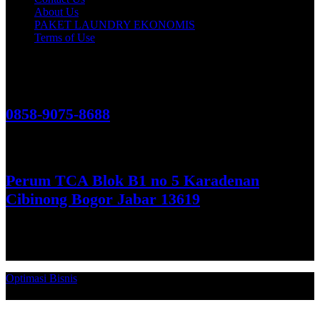
About Us
PAKET LAUNDRY EKONOMIS
Terms of Use
Hubungi Kami!
0858-9075-8688
See More
Perum TCA Blok B1 no 5 Karadenan
Cibinong Bogor Jabar 13619
Get Direction
Optimasi Bisnis
© 2026. Qucex Laundry