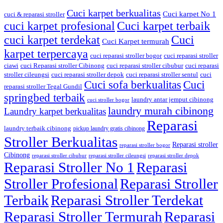
Cuci karpet berkualitas
Cuci karpet No 1
cuci & reparasi stroller
cuci karpet profesional
Cuci karpet terbaik
cuci karpet terdekat
Cuci
Cuci Karpet termurah
karpet terpercaya
cuci reparasi stroller bogor
cuci reparasi stroller
ciawi
cuci Reparasi stroller Cibinong
cuci reparasi stroller cibubur
cuci reparasi
stroller cileungsi
cuci reparasi stroller depok
cuci reparasi stroller sentul
cuci
Cuci sofa berkualitas
Cuci
reparasi stroller Tegal Gundil
springbed terbaik
laundry antar jemput cibinong
cuci stroller bogor
laundry murah cibinong
Laundry karpet berkualitas
Reparasi
laundry terbaik cibinong
pickup laundry gratis cibinong
Stroller Berkualitas
Reparasi stroller
reparasi stroller bogor
Cibinong
reparasi stroller cibubur
reparasi stroller cileungsi
reparasi stroller depok
Reparasi Stroller No 1
Reparasi
Stroller Profesional
Reparasi Stroller
Terbaik
Reparasi Stroller Terdekat
Reparasi Stroller Termurah
Reparasi