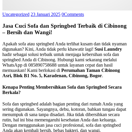
Uncategorized
23 Januari 2025
0
Comments
Jasa Cuci Sofa dan Springbed Terbaik di Cibinong
– Bersih dan Wangi!
Apakah sofa atau springbed Anda terlihat kusam dan tidak nyaman
digunakan? Kini, Anda tidak perlu khawatir lagi!
Susi Laundry
hadir sebagai solusi terbaik untuk menjaga kebersihan sofa dan
springbed Anda di Cibinong. Hubungi kami sekarang melalui
WhatsApp di
085890758688
untuk layanan cepat dan hasil
memuaskan! Kami berlokasi di
Perumahan Taman Cibinong
Asri, Blok B1 No. 5, Karadenan, Cibinong, Bogor
.
Kenapa Penting Membersihkan Sofa dan Springbed Secara
Berkala?
Sofa dan springbed adalah bagian penting dari rumah Anda yang
sering digunakan. Sayangnya, debu, kotoran, bahkan tungau dapat
menumpuk di sana tanpa disadari. Jika tidak dibersihkan secara
rutin, hal ini bisa memengaruhi kesehatan Anda dan keluarga.
Dengan menggunakan jasa cuci profesional, sofa dan springbed
Anda akan kembali bersih, bebas bakteri, dan wangi.