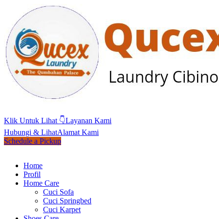
Klik Untuk Lihat 👇
Layanan Kami
Hubungi & Lihat
Alamat Kami
Schedule a Pickup
Home
Profil
Home Care
Cuci Sofa
Cuci Springbed
Cuci Karpet
Shoes Care