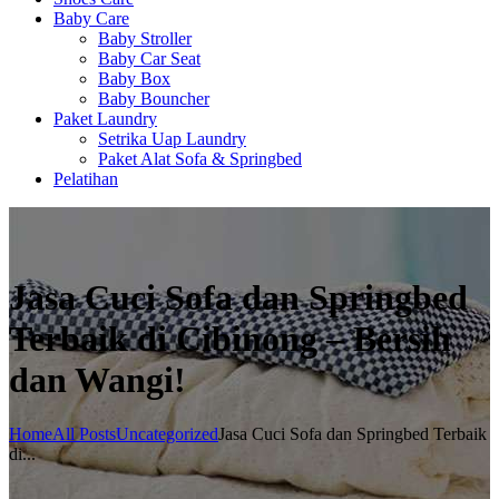
Baby Care
Baby Stroller
Baby Car Seat
Baby Box
Baby Bouncher
Paket Laundry
Setrika Uap Laundry
Paket Alat Sofa & Springbed
Pelatihan
Jasa Cuci Sofa dan Springbed
Terbaik di Cibinong – Bersih
dan Wangi!
Home
All Posts
Uncategorized
Jasa Cuci Sofa dan Springbed Terbaik
di...