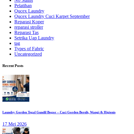
No Stains
Pelatihan
Qucex Laundry
Qucex Laundry Cuci Karpet September
Reparasi Koper
reparasi stroller
Reparasi Tas
Setrika Uap Laundry
tag
Types of Fabric
Uncategorized
Recent Posts
Laundry Gorden Tegal Gundil Bogor – Cuci Gorden Bersih, Wangi & Higienis
17 Mei 2026