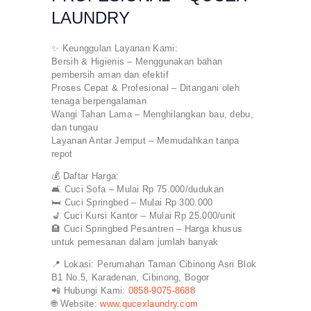
LAUNDRY
✨ Keunggulan Layanan Kami:
Bersih & Higienis – Menggunakan bahan
pembersih aman dan efektif
Proses Cepat & Profesional – Ditangani oleh
tenaga berpengalaman
Wangi Tahan Lama – Menghilangkan bau, debu,
dan tungau
Layanan Antar Jemput – Memudahkan tanpa
repot
💰 Daftar Harga:
🛋️ Cuci Sofa – Mulai Rp 75.000/dudukan
🛏️ Cuci Springbed – Mulai Rp 300.000
💺 Cuci Kursi Kantor – Mulai Rp 25.000/unit
🏨 Cuci Springbed Pesantren – Harga khusus
untuk pemesanan dalam jumlah banyak
📍 Lokasi: Perumahan Taman Cibinong Asri Blok
B1 No.5, Karadenan, Cibinong, Bogor
📲 Hubungi Kami:
0858-9075-8688
🌐 Website:
www.qucexlaundry.com