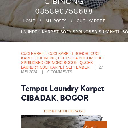
CIBINONG
085890758688
HOME
ALL POSTS
CUCI KARPET
LAUNDRY KARPET SOFA SPRINGBED SUKAHATI, BO
CUCI KARPET
,
CUCI KARPET BOGOR
,
CUCI
KARPET CIBINONG
,
CUCI SOFA BOGOR
,
CUCI
SPRINGBED CIBINONG BOGOR
,
QUCEX
LAUNDRY CUCI KARPET SEPTEMBER
27
MEI 2024
0
COMMENTS
Tempat Laundry Karpet
CIBADAK, BOGOR