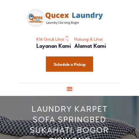
HOME
PROFIL
HOME CARE
SHOES CARE
Klik Untuk Lihat 👇
Hubungi & Lihat
Layanan Kami
Alamat Kami
BABY CARE
PAKET LAUNDRY
Schedule a Pickup
PELATIHAN
LAUNDRY KARPET
SOFA SPRINGBED
SUKAHATI, BOGOR