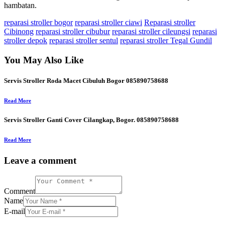
hambatan.
reparasi stroller bogor
reparasi stroller ciawi
Reparasi stroller
Cibinong
reparasi stroller cibubur
reparasi stroller cileungsi
reparasi
stroller depok
reparasi stroller sentul
reparasi stroller Tegal Gundil
You May Also Like
Servis Stroller Roda Macet Cibuluh Bogor 085890758688
Read More
Servis Stroller Ganti Cover Cilangkap, Bogor. 085890758688
Read More
Leave a comment
Comment
Name
E-mail