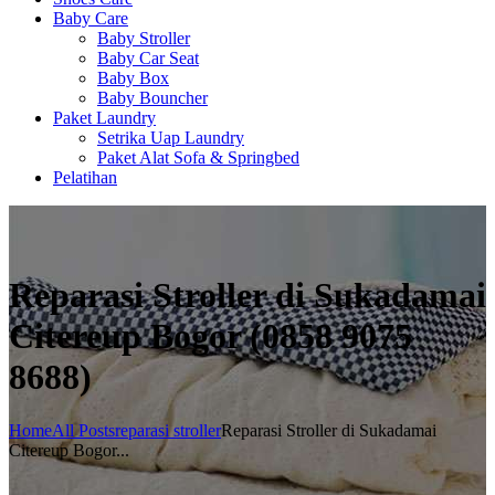
Baby Care
Baby Stroller
Baby Car Seat
Baby Box
Baby Bouncher
Paket Laundry
Setrika Uap Laundry
Paket Alat Sofa & Springbed
Pelatihan
Reparasi Stroller di Sukadamai
Citereup Bogor (0858 9075
8688)
Home
All Posts
reparasi stroller
Reparasi Stroller di Sukadamai
Citereup Bogor...