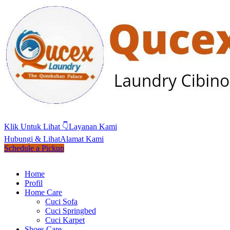
Klik Untuk Lihat 👇
Layanan Kami
Hubungi & Lihat
Alamat Kami
Schedule a Pickup
Home
Profil
Home Care
Cuci Sofa
Cuci Springbed
Cuci Karpet
Shoes Care