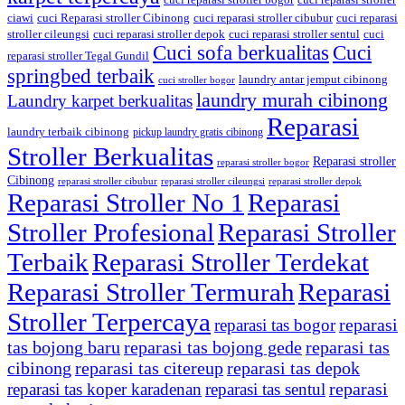
cuci reparasi stroller bogor
cuci reparasi stroller
ciawi
cuci Reparasi stroller Cibinong
cuci reparasi stroller cibubur
cuci reparasi
stroller cileungsi
cuci reparasi stroller depok
cuci reparasi stroller sentul
cuci
Cuci sofa berkualitas
Cuci
reparasi stroller Tegal Gundil
springbed terbaik
laundry antar jemput cibinong
cuci stroller bogor
laundry murah cibinong
Laundry karpet berkualitas
Reparasi
laundry terbaik cibinong
pickup laundry gratis cibinong
Stroller Berkualitas
Reparasi stroller
reparasi stroller bogor
Cibinong
reparasi stroller cibubur
reparasi stroller cileungsi
reparasi stroller depok
Reparasi Stroller No 1
Reparasi
Stroller Profesional
Reparasi Stroller
Terbaik
Reparasi Stroller Terdekat
Reparasi Stroller Termurah
Reparasi
Stroller Terpercaya
reparasi
reparasi tas bogor
tas bojong baru
reparasi tas bojong gede
reparasi tas
cibinong
reparasi tas citereup
reparasi tas depok
reparasi
reparasi tas koper karadenan
reparasi tas sentul