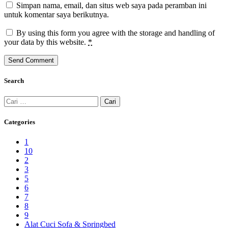
Simpan nama, email, dan situs web saya pada peramban ini
untuk komentar saya berikutnya.
By using this form you agree with the storage and handling of
your data by this website.
*
Search
Cari
untuk:
Categories
1
10
2
3
5
6
7
8
9
Alat Cuci Sofa & Springbed