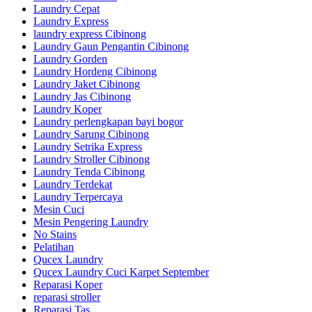
Laundry Cepat
Laundry Express
laundry express Cibinong
Laundry Gaun Pengantin Cibinong
Laundry Gorden
Laundry Hordeng Cibinong
Laundry Jaket Cibinong
Laundry Jas Cibinong
Laundry Koper
Laundry perlengkapan bayi bogor
Laundry Sarung Cibinong
Laundry Setrika Express
Laundry Stroller Cibinong
Laundry Tenda Cibinong
Laundry Terdekat
Laundry Terpercaya
Mesin Cuci
Mesin Pengering Laundry
No Stains
Pelatihan
Qucex Laundry
Qucex Laundry Cuci Karpet September
Reparasi Koper
reparasi stroller
Reparasi Tas