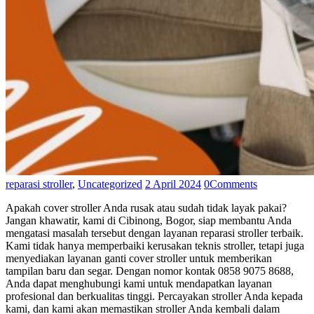
reparasi stroller
,
Uncategorized
2 April 2024
0
Comments
Apakah cover stroller Anda rusak atau sudah tidak layak pakai?
Jangan khawatir, kami di Cibinong, Bogor, siap membantu Anda
mengatasi masalah tersebut dengan layanan reparasi stroller terbaik.
Kami tidak hanya memperbaiki kerusakan teknis stroller, tetapi juga
menyediakan layanan ganti cover stroller untuk memberikan
tampilan baru dan segar. Dengan nomor kontak 0858 9075 8688,
Anda dapat menghubungi kami untuk mendapatkan layanan
profesional dan berkualitas tinggi. Percayakan stroller Anda kepada
kami, dan kami akan memastikan stroller Anda kembali dalam