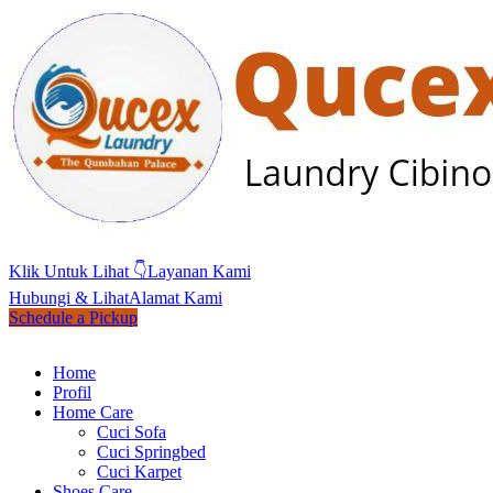
Klik Untuk Lihat 👇
Layanan Kami
Hubungi & Lihat
Alamat Kami
Schedule a Pickup
Home
Profil
Home Care
Cuci Sofa
Cuci Springbed
Cuci Karpet
Shoes Care