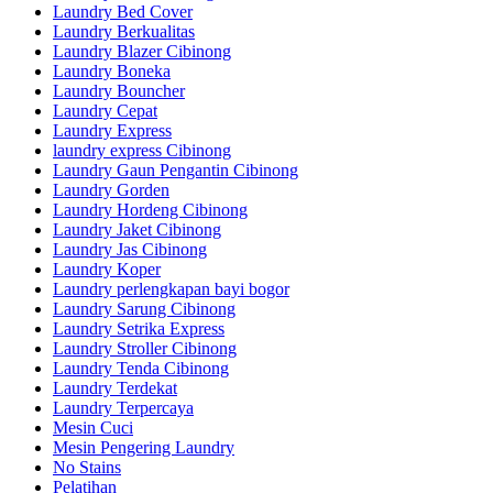
Laundry Bed Cover
Laundry Berkualitas
Laundry Blazer Cibinong
Laundry Boneka
Laundry Bouncher
Laundry Cepat
Laundry Express
laundry express Cibinong
Laundry Gaun Pengantin Cibinong
Laundry Gorden
Laundry Hordeng Cibinong
Laundry Jaket Cibinong
Laundry Jas Cibinong
Laundry Koper
Laundry perlengkapan bayi bogor
Laundry Sarung Cibinong
Laundry Setrika Express
Laundry Stroller Cibinong
Laundry Tenda Cibinong
Laundry Terdekat
Laundry Terpercaya
Mesin Cuci
Mesin Pengering Laundry
No Stains
Pelatihan