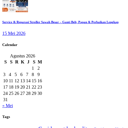
Service & Reparasi Stroller Sawah Besar – Ganti Belt, Papan & Perbaikan Lengkap
15 Mei 2026
Calendar
Agustus 2026
S
S
R
K
J
S
M
1
2
3
4
5
6
7
8
9
10
11
12
13
14
15
16
17
18
19
20
21
22
23
24
25
26
27
28
29
30
31
« Mei
Tags