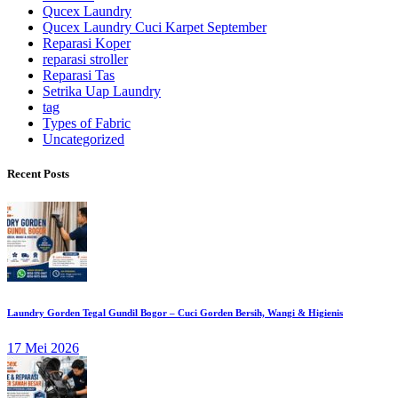
Qucex Laundry
Qucex Laundry Cuci Karpet September
Reparasi Koper
reparasi stroller
Reparasi Tas
Setrika Uap Laundry
tag
Types of Fabric
Uncategorized
Recent Posts
Laundry Gorden Tegal Gundil Bogor – Cuci Gorden Bersih, Wangi & Higienis
17 Mei 2026