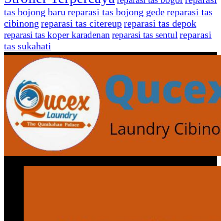
tas bojong baru
reparasi tas bojong gede
reparasi tas
cibinong
reparasi tas citereup
reparasi tas depok
reparasi
reparasi tas koper karadenan
reparasi tas sentul
tas sukahati