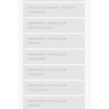
PICKUP LAUNDRY GRATIS
CIBINONG
REPARASI STROLLER
BERKUALITAS
REPARASI STROLLER
BOGOR
REPARASI STROLLER
CIBINONG
REPARASI STROLLER
CIBUBUR
REPARASI STROLLER
CILEUNGSI
REPARASI STROLLER
DEPOK