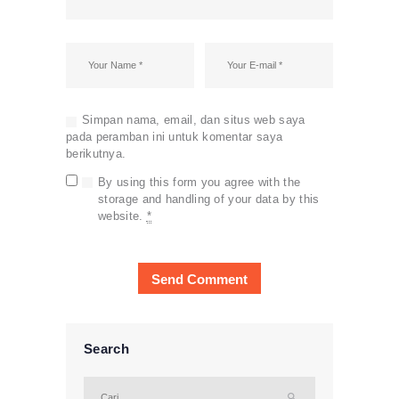
Simpan nama, email, dan situs web saya
pada peramban ini untuk komentar saya
berikutnya.
By using this form you agree with the
storage and handling of your data by this
website.
*
Search
Cari