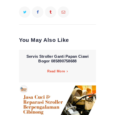
You May Also Like
Servis Stroller Ganti Papan Ciawi
Bogor 085890758688
Read More