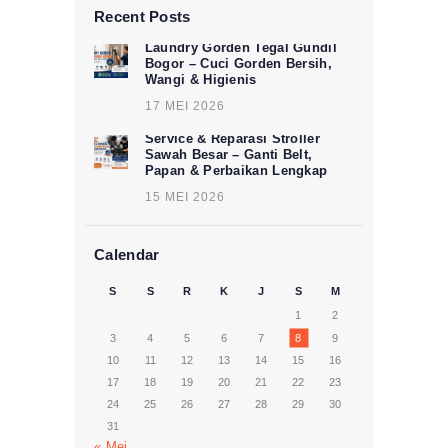
Recent Posts
Laundry Gorden Tegal Gundil
Bogor – Cuci Gorden Bersih,
Wangi & Higienis
17 MEI 2026
Service & Reparasi Stroller
Sawah Besar – Ganti Belt,
Papan & Perbaikan Lengkap
15 MEI 2026
Calendar
S
S
R
K
J
S
M
1
2
3
4
5
6
7
8
9
10
11
12
13
14
15
16
17
18
19
20
21
22
23
24
25
26
27
28
29
30
31
« Mei