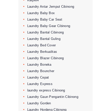
Karpet4
Laundry Antar Jemput Cibinong
Laundry Baby Box
Laundry Baby Car Seat
Laundry Baby Gear Cibinong
Laundry Bantal Cibinong
Laundry Bantal Guling
Laundry Bed Cover
Laundry Berkualitas
Laundry Blazer Cibinong
Laundry Boneka
Laundry Bouncher
Laundry Cepat
Laundry Express
laundry express Cibinong
Laundry Gaun Pengantin Cibinong
Laundry Gorden
Laundry Hordeng Cibinong