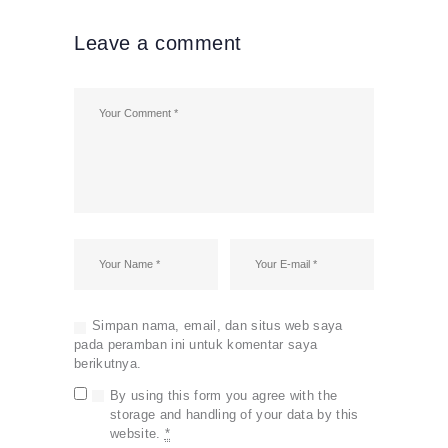
Leave a comment
Simpan nama, email, dan situs web saya
pada peramban ini untuk komentar saya
berikutnya.
By using this form you agree with the
storage and handling of your data by this
website.
*