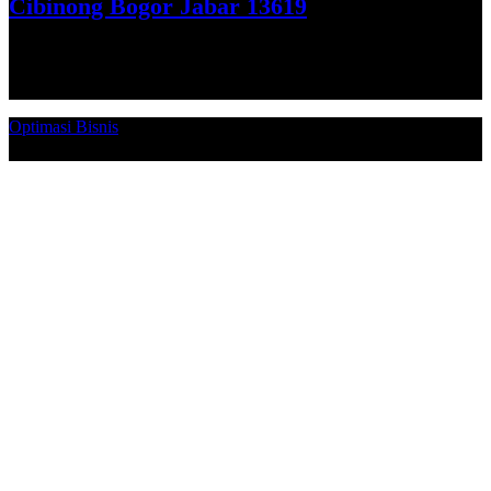
Cibinong Bogor Jabar 13619
Get Direction
Optimasi Bisnis
© 2026. Qucex Laundry