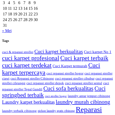
3
4
5
6
7
8
9
10
11
12
13
14
15
16
17
18
19
20
21
22
23
24
25
26
27
28
29
30
31
« Mei
Tags
Cuci karpet berkualitas
Cuci karpet No 1
cuci & reparasi stroller
cuci karpet profesional
Cuci karpet terbaik
cuci karpet terdekat
Cuci
Cuci Karpet termurah
karpet terpercaya
cuci reparasi stroller bogor
cuci reparasi stroller
ciawi
cuci Reparasi stroller Cibinong
cuci reparasi stroller cibubur
cuci reparasi
stroller cileungsi
cuci reparasi stroller depok
cuci reparasi stroller sentul
cuci
Cuci sofa berkualitas
Cuci
reparasi stroller Tegal Gundil
springbed terbaik
laundry antar jemput cibinong
cuci stroller bogor
laundry murah cibinong
Laundry karpet berkualitas
Reparasi
laundry terbaik cibinong
pickup laundry gratis cibinong