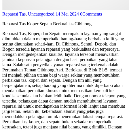
Reparasi Tas
,
Uncategorized
14 Mei 2024
0
Comments
Reparasi Tas Koper Sepatu Berkualitas Cibinong
Reparasi Tas, Koper, dan Sepatu merupakan layanan yang sangat
dibutuhkan dalam memperbaiki barang-barang berbahan kulit yang
sering digunakan sehari-hari. Di Cibinong, Sentul, Depok, dan
Bogor, tersedia layanan reparasi yang berkualitas dan terpercaya.
Dengan mengedepankan kualitas, layanan tersebut menawarkan
jaminan kepuasan pelanggan dengan hasil perbaikan yang tahan
lama. Salah satu penyedia layanan reparasi yang terkenal adalah
Perumahan Taman Cibinong Asri. Berlokasi di Blok B1/5, tempat
ini menjadi pilihan utama bagi warga sekitar yang membutuhkan
perbaikan tas, koper, dan sepatu. Dengan tim ahli yang
berpengalaman, setiap barang yang diterima untuk diperbaiki akan
mendapatkan perhatian khusus untuk memastikan kembali ke
kondisi semula atau bahkan lebih baik. Dengan nomor telepon yang
tersedia, pelanggan dapat dengan mudah menghubungi layanan
reparasi ini untuk mendapatkan informasi lebih lanjut atau membuat
janji temu. Selain itu, keberadaan alamat yang jelas juga
memudahkan pelanggan untuk menemukan lokasi tempat reparasi.
Perbaikan tas, koper, dan sepatu bukan sekadar memperbaiki
kerusakan, tetapi juga menjaga nilai barang yang dimiliki. Dengan