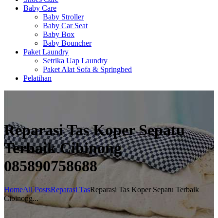
Baby Care
Baby Stroller
Baby Car Seat
Baby Box
Baby Bouncher
Paket Laundry
Setrika Uap Laundry
Paket Alat Sofa & Springbed
Pelatihan
Reparasi Tas Koper Sepatu
Terbaik Cibinong
085890758688
Home
All Posts
Reparasi Tas
Reparasi Tas Koper Sepatu Terbaik
Cibinong...