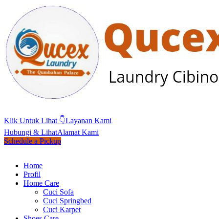
Klik Untuk Lihat 👇
Layanan Kami
Hubungi & Lihat
Alamat Kami
Schedule a Pickup
Home
Profil
Home Care
Cuci Sofa
Cuci Springbed
Cuci Karpet
Shoes Care