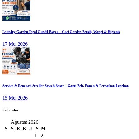
Laundry Gorden Tegal Gundil Bogor – Cuci Gorden Bersih, Wangi & Higienis
17 Mei 2026
Service & Reparasi Stroller Sawah Besar – Ganti Belt, Papan & Perbaikan Lengkap
15 Mei 2026
Calendar
Agustus 2026
S
S
R
K
J
S
M
1
2