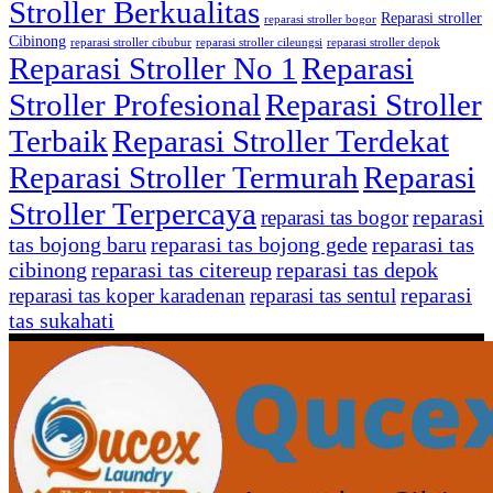
Stroller Berkualitas
Reparasi stroller
reparasi stroller bogor
Cibinong
reparasi stroller cibubur
reparasi stroller cileungsi
reparasi stroller depok
Reparasi Stroller No 1
Reparasi
Stroller Profesional
Reparasi Stroller
Terbaik
Reparasi Stroller Terdekat
Reparasi Stroller Termurah
Reparasi
Stroller Terpercaya
reparasi
reparasi tas bogor
tas bojong baru
reparasi tas bojong gede
reparasi tas
cibinong
reparasi tas citereup
reparasi tas depok
reparasi
reparasi tas koper karadenan
reparasi tas sentul
tas sukahati