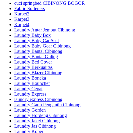
cuci springbed CIBINONG BOGOR
Fabric Softeners
Karpet2
Karpet3
Karpet4
Laundry Antar Jemput Cibinong
Laundry Baby Box
Laundry Baby Car Seat
Laundry Baby Gear Cibinong
Laundry Bantal Cibinong
Laundry Bantal Guling
Laundry Bed Cover
Laundry Berkualitas
Laundry Blazer Cibinong
Laundry Boneka
Laundry Bouncher
Laundry Cepat
Laundry Express
laundry express Cibinong
Laundry Gaun Pengantin Cibinong
Laundry Gorden
Laundry Hordeng Cibinong
Laundry Jaket Cibinong
Laundry Jas Cibinong
Laundry Koper