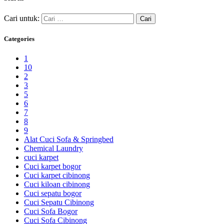
Cari untuk:
Categories
1
10
2
3
5
6
7
8
9
Alat Cuci Sofa & Springbed
Chemical Laundry
cuci karpet
Cuci karpet bogor
Cuci karpet cibinong
Cuci kiloan cibinong
Cuci sepatu bogor
Cuci Sepatu Cibinong
Cuci Sofa Bogor
Cuci Sofa Cibinong