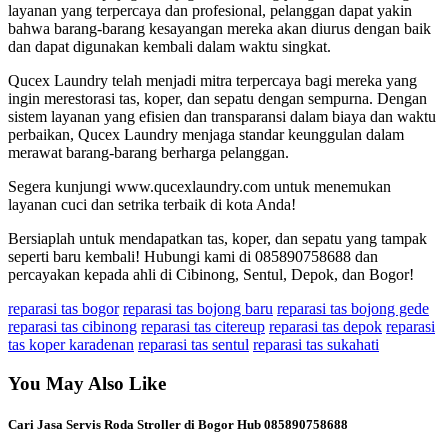
layanan yang terpercaya dan profesional, pelanggan dapat yakin
bahwa barang-barang kesayangan mereka akan diurus dengan baik
dan dapat digunakan kembali dalam waktu singkat.
Qucex Laundry telah menjadi mitra terpercaya bagi mereka yang
ingin merestorasi tas, koper, dan sepatu dengan sempurna. Dengan
sistem layanan yang efisien dan transparansi dalam biaya dan waktu
perbaikan, Qucex Laundry menjaga standar keunggulan dalam
merawat barang-barang berharga pelanggan.
Segera kunjungi www.qucexlaundry.com untuk menemukan
layanan cuci dan setrika terbaik di kota Anda!
Bersiaplah untuk mendapatkan tas, koper, dan sepatu yang tampak
seperti baru kembali! Hubungi kami di 085890758688 dan
percayakan kepada ahli di Cibinong, Sentul, Depok, dan Bogor!
reparasi tas bogor
reparasi tas bojong baru
reparasi tas bojong gede
reparasi tas cibinong
reparasi tas citereup
reparasi tas depok
reparasi
tas koper karadenan
reparasi tas sentul
reparasi tas sukahati
You May Also Like
Cari Jasa Servis Roda Stroller di Bogor Hub 085890758688