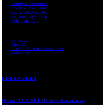
Laundry Kiloan Express
Free Pick-Up and Delivery
Cuci Sofa & Spring Bed
Cuci Sepatu & Coloring
Perlengkapan Bayi
Customer Care
Contact Us
About Us
PAKET LAUNDRY EKONOMIS
Terms of Use
Hubungi Kami!
0858-9075-8688
See More
Perum TCA Blok B1 no 5 Karadenan