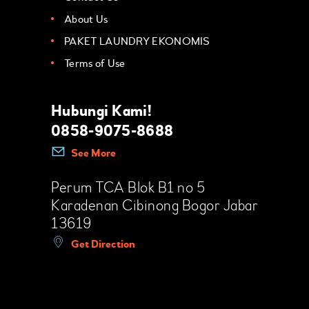
About Us
PAKET LAUNDRY EKONOMIS
Terms of Use
Hubungi Kami!
0858-9075-8688
See More
Perum TCA Blok B1 no 5
Karadenan Cibinong Bogor Jabar
13619
Get Direction