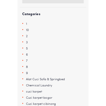
Categories
1
10
2
3
5
6
7
8
9
Alat Cuci Sofa & Springbed
Chemical Laundry
cuci karpet
Cuci karpet bogor
Cuci karpet cibinong