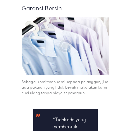
Garansi Bersih
Sebagai komitmen kami kepada pelanggan, jika
ada pakaian yang tidak bersih maka akan kami
cuci ulang tanpa biaya sepeserpun!
“Tidak ada yang
membentuk