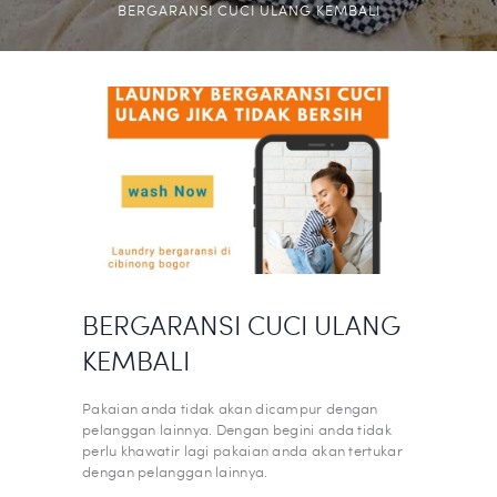
BERGARANSI CUCI ULANG KEMBALI
BERGARANSI CUCI ULANG
KEMBALI
Pakaian anda tidak akan dicampur dengan
pelanggan lainnya. Dengan begini anda tidak
perlu khawatir lagi pakaian anda akan tertukar
dengan pelanggan lainnya.