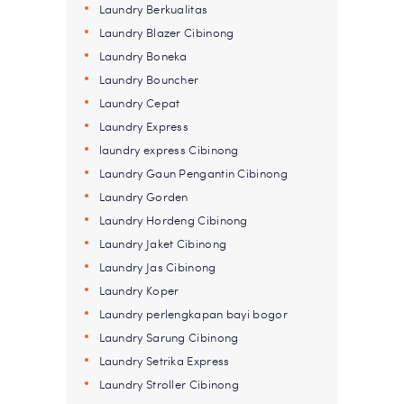
Laundry Berkualitas
Laundry Blazer Cibinong
Laundry Boneka
Laundry Bouncher
Laundry Cepat
Laundry Express
laundry express Cibinong
Laundry Gaun Pengantin Cibinong
Laundry Gorden
Laundry Hordeng Cibinong
Laundry Jaket Cibinong
Laundry Jas Cibinong
Laundry Koper
Laundry perlengkapan bayi bogor
Laundry Sarung Cibinong
Laundry Setrika Express
Laundry Stroller Cibinong