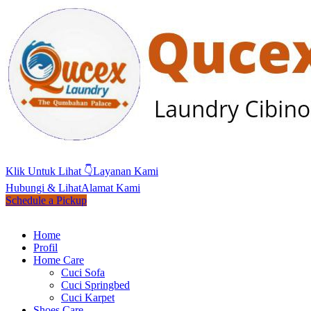
Klik Untuk Lihat 👇
Layanan Kami
Hubungi & Lihat
Alamat Kami
Schedule a Pickup
Home
Profil
Home Care
Cuci Sofa
Cuci Springbed
Cuci Karpet
Shoes Care