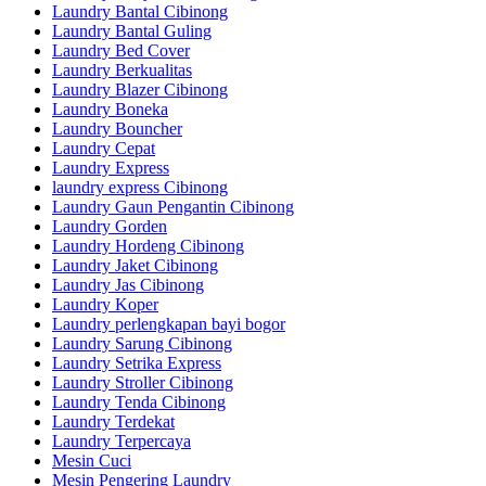
Laundry Bantal Cibinong
Laundry Bantal Guling
Laundry Bed Cover
Laundry Berkualitas
Laundry Blazer Cibinong
Laundry Boneka
Laundry Bouncher
Laundry Cepat
Laundry Express
laundry express Cibinong
Laundry Gaun Pengantin Cibinong
Laundry Gorden
Laundry Hordeng Cibinong
Laundry Jaket Cibinong
Laundry Jas Cibinong
Laundry Koper
Laundry perlengkapan bayi bogor
Laundry Sarung Cibinong
Laundry Setrika Express
Laundry Stroller Cibinong
Laundry Tenda Cibinong
Laundry Terdekat
Laundry Terpercaya
Mesin Cuci
Mesin Pengering Laundry