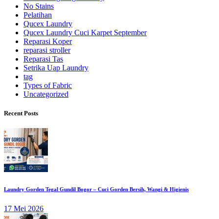
No Stains
Pelatihan
Qucex Laundry
Qucex Laundry Cuci Karpet September
Reparasi Koper
reparasi stroller
Reparasi Tas
Setrika Uap Laundry
tag
Types of Fabric
Uncategorized
Recent Posts
Laundry Gorden Tegal Gundil Bogor – Cuci Gorden Bersih, Wangi & Higienis
17 Mei 2026