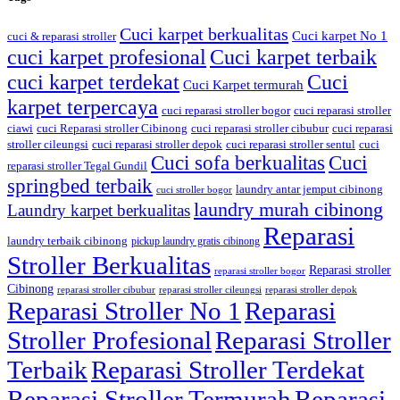
Cuci karpet berkualitas
Cuci karpet No 1
cuci & reparasi stroller
cuci karpet profesional
Cuci karpet terbaik
cuci karpet terdekat
Cuci
Cuci Karpet termurah
karpet terpercaya
cuci reparasi stroller bogor
cuci reparasi stroller
ciawi
cuci Reparasi stroller Cibinong
cuci reparasi stroller cibubur
cuci reparasi
stroller cileungsi
cuci reparasi stroller depok
cuci reparasi stroller sentul
cuci
Cuci sofa berkualitas
Cuci
reparasi stroller Tegal Gundil
springbed terbaik
laundry antar jemput cibinong
cuci stroller bogor
laundry murah cibinong
Laundry karpet berkualitas
Reparasi
laundry terbaik cibinong
pickup laundry gratis cibinong
Stroller Berkualitas
Reparasi stroller
reparasi stroller bogor
Cibinong
reparasi stroller cibubur
reparasi stroller cileungsi
reparasi stroller depok
Reparasi Stroller No 1
Reparasi
Stroller Profesional
Reparasi Stroller
Terbaik
Reparasi Stroller Terdekat
Reparasi Stroller Termurah
Reparasi