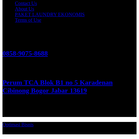
Contact Us
About Us
PAKET LAUNDRY EKONOMIS
Terms of Use
Hubungi Kami!
0858-9075-8688
See More
Perum TCA Blok B1 no 5 Karadenan
Cibinong Bogor Jabar 13619
Get Direction
Optimasi Bisnis
© 2026. Qucex Laundry