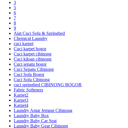
3
5
6
7
8
9
Alat Cuci Sofa & Springbed
Chemical Laundry
cuci karpet
Cuci karpet bogor
Cuci karpet cibinong
Cuci kiloan cibinong
Cuci sepatu bogor
Cuci Sepatu Cibinong
Cuci Sofa Bogor
Cuci Sofa Cibinong
cuci springbed CIBINONG BOGOR
Fabric Softeners
Karpet2
Karpet3
Karpet4
Laundry Antar Jemput Cibinong
Laundry Baby Box
Laundry Baby Car Seat
Laundry Baby Gear Cibinong