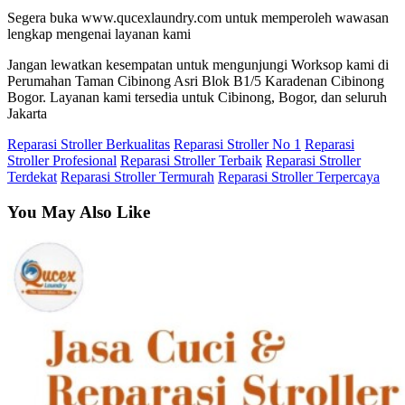
Segera buka www.qucexlaundry.com untuk memperoleh wawasan
lengkap mengenai layanan kami
Jangan lewatkan kesempatan untuk mengunjungi Worksop kami di
Perumahan Taman Cibinong Asri Blok B1/5 Karadenan Cibinong
Bogor. Layanan kami tersedia untuk Cibinong, Bogor, dan seluruh
Jakarta
Reparasi Stroller Berkualitas
Reparasi Stroller No 1
Reparasi
Stroller Profesional
Reparasi Stroller Terbaik
Reparasi Stroller
Terdekat
Reparasi Stroller Termurah
Reparasi Stroller Terpercaya
You May Also Like