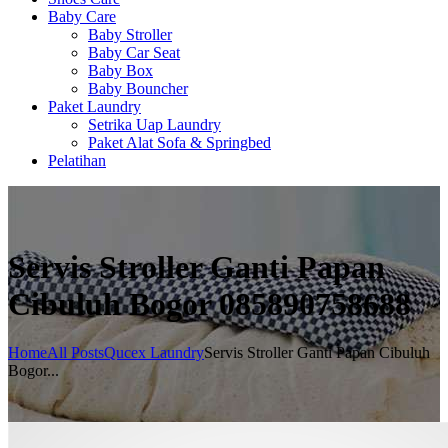
Baby Care
Baby Stroller
Baby Car Seat
Baby Box
Baby Bouncher
Paket Laundry
Setrika Uap Laundry
Paket Alat Sofa & Springbed
Pelatihan
Servis Stroller Ganti Papan
Cibuluh Bogor 085890758688
Home
All Posts
Qucex Laundry
Servis Stroller Ganti Papan Cibuluh
Bogor...