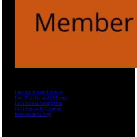
Services
Laundry Kiloan Express
Free Pick-Up and Delivery
Cuci Sofa & Spring Bed
Cuci Sepatu & Coloring
Perlengkapan Bayi
Customer Care