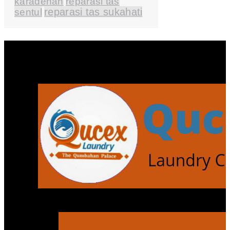
karadenan
reparasi tas
sentul
reparasi tas sukahati