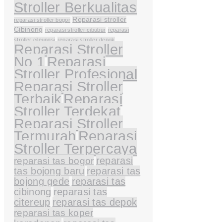
Stroller Berkualitas
Reparasi stroller
reparasi stroller bogor
Cibinong
reparasi stroller cibubur
reparasi
stroller cileungsi
reparasi stroller depok
Reparasi Stroller
No 1
Reparasi
Stroller Profesional
Reparasi Stroller
Terbaik
Reparasi
Stroller Terdekat
Reparasi Stroller
Termurah
Reparasi
Stroller Terpercaya
reparasi tas bogor
reparasi
tas bojong baru
reparasi tas
bojong gede
reparasi tas
cibinong
reparasi tas
citereup
reparasi tas depok
reparasi tas koper