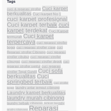
Tags
Cuci karpet
cuci & reparasi stroller
berkualitas
Cuci karpet No 1
cuci karpet profesional
Cuci karpet terbaik
cuci
karpet terdekat
Cuci Karpet
Cuci karpet
termurah
terpercaya
cuci reparasi stroller
bogor
cuci reparasi stroller ciawi
cuci
Reparasi stroller Cibinong
cuci reparasi
stroller cibubur
cuci reparasi stroller
cileungsi
cuci reparasi stroller depok
cuci
reparasi stroller sentul
cuci reparasi
Cuci sofa
stroller Tegal Gundil
berkualitas
Cuci
springbed terbaik
cuci stroller
laundry antar jemput cibinong
bogor
Laundry karpet berkualitas
laundry murah cibinong
laundry terbaik cibinong
pickup laundry
Reparasi
gratis cibinong