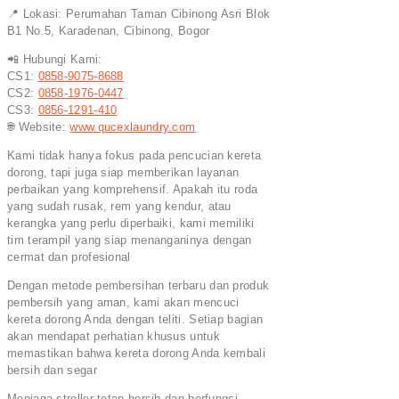
📍 Lokasi: Perumahan Taman Cibinong Asri Blok
B1 No.5, Karadenan, Cibinong, Bogor
📲 Hubungi Kami:
CS1:
0858-9075-8688
CS2:
0858-1976-0447
CS3:
0856-1291-410
🌐 Website:
www.qucexlaundry.com
Kami tidak hanya fokus pada pencucian kereta
dorong, tapi juga siap memberikan layanan
perbaikan yang komprehensif. Apakah itu roda
yang sudah rusak, rem yang kendur, atau
kerangka yang perlu diperbaiki, kami memiliki
tim terampil yang siap menanganinya dengan
cermat dan profesional
Dengan metode pembersihan terbaru dan produk
pembersih yang aman, kami akan mencuci
kereta dorong Anda dengan teliti. Setiap bagian
akan mendapat perhatian khusus untuk
memastikan bahwa kereta dorong Anda kembali
bersih dan segar
Menjaga stroller tetap bersih dan berfungsi