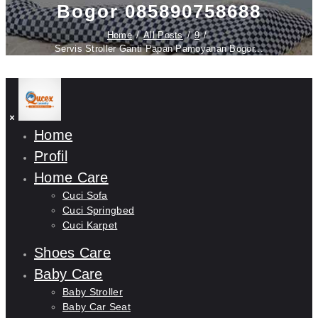
Bogor 085890758688
Home
All Posts
9
Servis Stroller Ganti Papan Pamoyanan Bogor...
Home
Profil
Home Care
Cuci Sofa
Cuci Springbed
Cuci Karpet
Shoes Care
Baby Care
Baby Stroller
Baby Car Seat