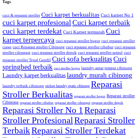
Tags
Cuci karpet berkualitas
Cuci karpet No 1
cuci & reparasi stroller
cuci karpet profesional
Cuci karpet terbaik
cuci karpet terdekat
Cuci
Cuci Karpet termurah
karpet terpercaya
cuci reparasi stroller bogor
cuci reparasi stroller
ciawi
cuci Reparasi stroller Cibinong
cuci reparasi stroller cibubur
cuci reparasi
stroller cileungsi
cuci reparasi stroller depok
cuci reparasi stroller sentul
cuci
Cuci sofa berkualitas
Cuci
reparasi stroller Tegal Gundil
springbed terbaik
laundry antar jemput cibinong
cuci stroller bogor
laundry murah cibinong
Laundry karpet berkualitas
Reparasi
laundry terbaik cibinong
pickup laundry gratis cibinong
Stroller Berkualitas
Reparasi stroller
reparasi stroller bogor
Cibinong
reparasi stroller cibubur
reparasi stroller cileungsi
reparasi stroller depok
Reparasi Stroller No 1
Reparasi
Stroller Profesional
Reparasi Stroller
Terbaik
Reparasi Stroller Terdekat