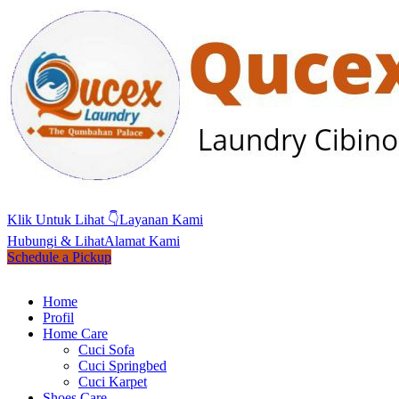
Klik Untuk Lihat 👇
Layanan Kami
Hubungi & Lihat
Alamat Kami
Schedule a Pickup
Home
Profil
Home Care
Cuci Sofa
Cuci Springbed
Cuci Karpet
Shoes Care