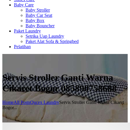
Baby Care
Baby Stroller
Baby Car Seat
Baby Box
Baby Bouncher
Paket Laundry
Setrika Uap Laundry
Paket Alat Sofa & Springbed
Pelatihan
Servis Stroller Ganti Warna
Cikaret Bogor 085890758688
Home
All Posts
Qucex Laundry
Servis Stroller Ganti Warna Cikaret
Bogor...