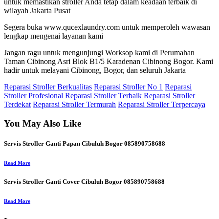
untuk memastikan stroller Anda tetap dalam keadaan terbaik di
wilayah Jakarta Pusat
Segera buka www.qucexlaundry.com untuk memperoleh wawasan
lengkap mengenai layanan kami
Jangan ragu untuk mengunjungi Worksop kami di Perumahan
Taman Cibinong Asri Blok B1/5 Karadenan Cibinong Bogor. Kami
hadir untuk melayani Cibinong, Bogor, dan seluruh Jakarta
Reparasi Stroller Berkualitas
Reparasi Stroller No 1
Reparasi
Stroller Profesional
Reparasi Stroller Terbaik
Reparasi Stroller
Terdekat
Reparasi Stroller Termurah
Reparasi Stroller Terpercaya
You May Also Like
Servis Stroller Ganti Papan Cibuluh Bogor 085890758688
Read More
Servis Stroller Ganti Cover Cibuluh Bogor 085890758688
Read More