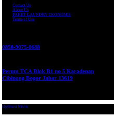
Contact Us
About Us
PAKET LAUNDRY EKONOMIS
Terms of Use
Hubungi Kami!
0858-9075-8688
See More
Perum TCA Blok B1 no 5 Karadenan
Cibinong Bogor Jabar 13619
Get Direction
Optimasi Bisnis
© 2026. Qucex Laundry