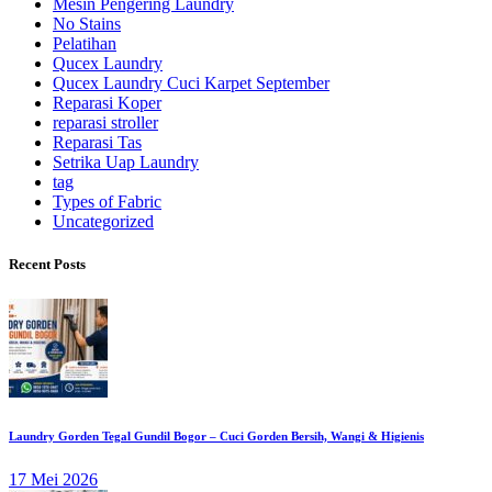
Mesin Pengering Laundry
No Stains
Pelatihan
Qucex Laundry
Qucex Laundry Cuci Karpet September
Reparasi Koper
reparasi stroller
Reparasi Tas
Setrika Uap Laundry
tag
Types of Fabric
Uncategorized
Recent Posts
Laundry Gorden Tegal Gundil Bogor – Cuci Gorden Bersih, Wangi & Higienis
17 Mei 2026