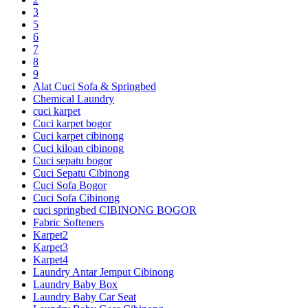
3
5
6
7
8
9
Alat Cuci Sofa & Springbed
Chemical Laundry
cuci karpet
Cuci karpet bogor
Cuci karpet cibinong
Cuci kiloan cibinong
Cuci sepatu bogor
Cuci Sepatu Cibinong
Cuci Sofa Bogor
Cuci Sofa Cibinong
cuci springbed CIBINONG BOGOR
Fabric Softeners
Karpet2
Karpet3
Karpet4
Laundry Antar Jemput Cibinong
Laundry Baby Box
Laundry Baby Car Seat