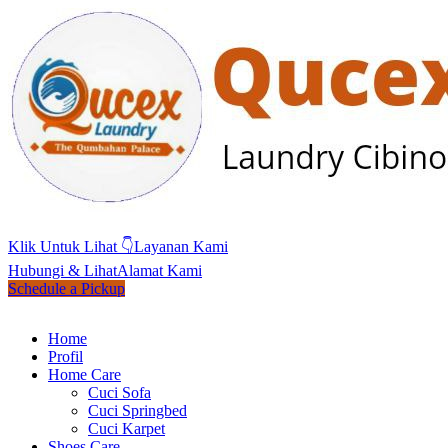
Klik Untuk Lihat 👇
Layanan Kami
Hubungi & Lihat
Alamat Kami
Schedule a Pickup
Home
Profil
Home Care
Cuci Sofa
Cuci Springbed
Cuci Karpet
Shoes Care