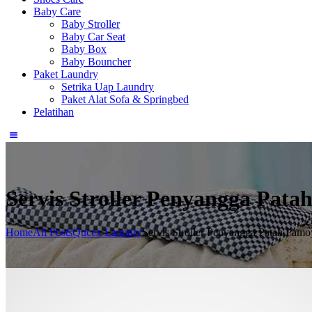
Baby Care
Baby Stroller
Baby Car Seat
Baby Box
Baby Bouncher
Paket Laundry
Setrika Uap Laundry
Paket Alat Sofa & Springbed
Pelatihan
Servis Stroller Penyangga Pat
Home
All Posts
Qucex Laundry
Servis Stroller Penyangga Patah Pamo