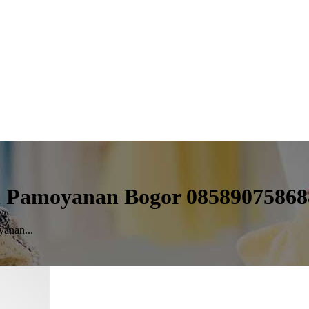
ah Pamoyanan Bogor 08589075868
yanan...