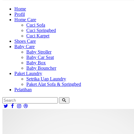
Home
Profil
Home Care
Cuci Sofa
Cuci Springbed
Cuci Karpet
Shoes Care
Baby Care
Baby Stroller
Baby Car Seat
Baby Box
Baby Bouncher
Paket Laundry
Setrika Uap Laundry
Paket Alat Sofa & Springbed
Pelatihan