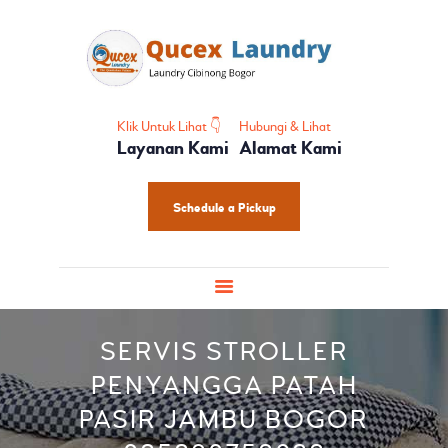
HOME
PROFIL
HOME CARE
SHOES CARE
Klik Untuk Lihat 👇
Hubungi & Lihat
Layanan Kami
Alamat Kami
BABY CARE
PAKET LAUNDRY
Schedule a Pickup
PELATIHAN
SERVIS STROLLER
PENYANGGA PATAH
PASIR JAMBU BOGOR