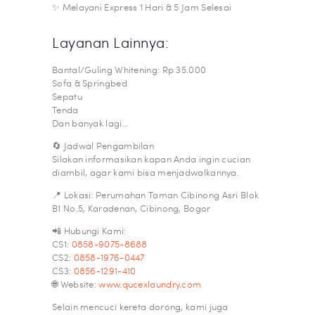
✨ Melayani Express 1 Hari & 5 Jam Selesai
Layanan Lainnya:
Bantal/Guling Whitening: Rp 35.000
Sofa & Springbed
Sepatu
Tenda
Dan banyak lagi…
🔄 Jadwal Pengambilan
Silakan informasikan kapan Anda ingin cucian
diambil, agar kami bisa menjadwalkannya.
📍 Lokasi: Perumahan Taman Cibinong Asri Blok
B1 No.5, Karadenan, Cibinong, Bogor
📲 Hubungi Kami:
CS1:
0858-9075-8688
CS2:
0858-1976-0447
CS3:
0856-1291-410
🌐 Website:
www.qucexlaundry.com
Selain mencuci kereta dorong, kami juga