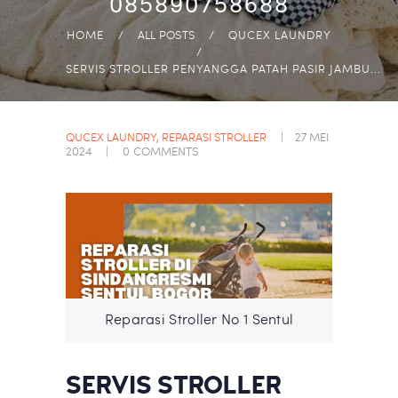
085890758688
HOME
ALL POSTS
QUCEX LAUNDRY
SERVIS STROLLER PENYANGGA PATAH PASIR JAMBU...
QUCEX LAUNDRY
,
REPARASI STROLLER
27 MEI
2024
0
COMMENTS
Reparasi Stroller No 1 Sentul
SERVIS STROLLER