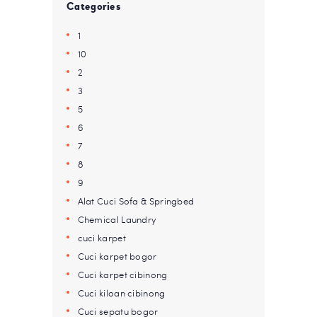
Categories
1
10
2
3
5
6
7
8
9
Alat Cuci Sofa & Springbed
Chemical Laundry
cuci karpet
Cuci karpet bogor
Cuci karpet cibinong
Cuci kiloan cibinong
Cuci sepatu bogor