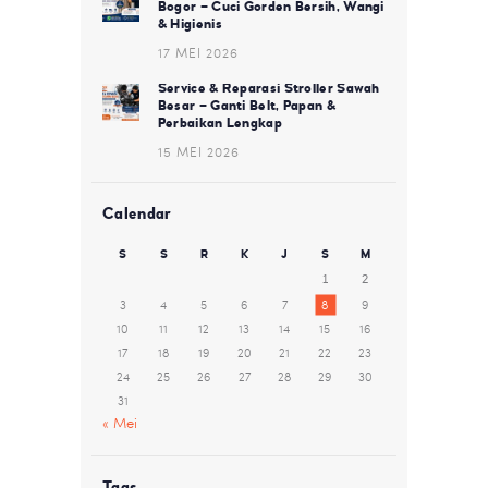
Bogor – Cuci Gorden Bersih, Wangi
& Higienis
17 MEI 2026
Service & Reparasi Stroller Sawah
Besar – Ganti Belt, Papan &
Perbaikan Lengkap
15 MEI 2026
Calendar
S
S
R
K
J
S
M
1
2
3
4
5
6
7
8
9
10
11
12
13
14
15
16
17
18
19
20
21
22
23
24
25
26
27
28
29
30
31
« Mei
Tags