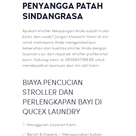
PENYANGGA PATAH
SINDANGRASA
Apakah stroller kesayangan Anda sudah mulai
kotor dan rusak? Jangan khawatir! Kami di sini
untuk membantu Anda mengembalikan
kebersihan dan kualitas stroller Anda dengan
layanan cuci dan reparasi stroller profesional
kami. Hubungi kami di 085890758688 untuk
mendapatkan bantuan dari tim ahli kami.
BIAYA PENCUCIAN
STROLLER DAN
PERLENGKAPAN BAYI DI
QUCEX LAUNDRY
✨ Keunggulan Layanan Kami:
✅ Bersih & Higienis – Menggunakan bahan