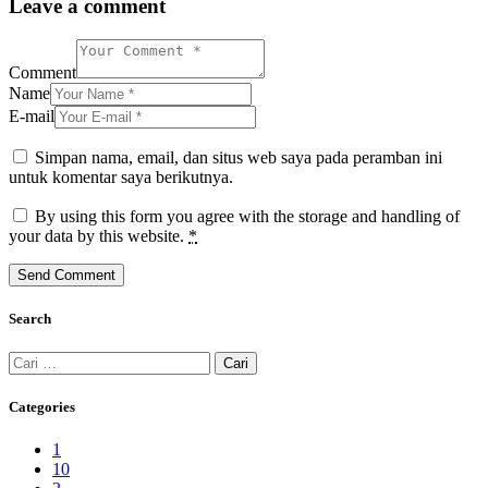
Leave a comment
Comment
Name
E-mail
Simpan nama, email, dan situs web saya pada peramban ini
untuk komentar saya berikutnya.
By using this form you agree with the storage and handling of
your data by this website.
*
Search
Cari
untuk:
Categories
1
10