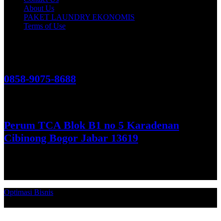
About Us
PAKET LAUNDRY EKONOMIS
Terms of Use
Hubungi Kami!
0858-9075-8688
See More
Perum TCA Blok B1 no 5 Karadenan
Cibinong Bogor Jabar 13619
Get Direction
Optimasi Bisnis
© 2026. Qucex Laundry