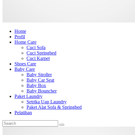
Home
Profil
Home Care
Cuci Sofa
Cuci Springbed
Cuci Karpet
Shoes Care
Baby Care
Baby Stroller
Baby Car Seat
Baby Box
Baby Bouncher
Paket Laundry
Setrika Uap Laundry
Paket Alat Sofa & Springbed
Pelatihan