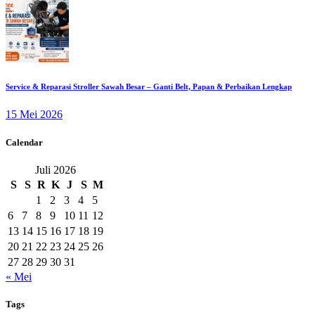
Service & Reparasi Stroller Sawah Besar – Ganti Belt, Papan & Perbaikan Lengkap
15 Mei 2026
Calendar
Juli 2026
S
S
R
K
J
S
M
1
2
3
4
5
6
7
8
9
10
11
12
13
14
15
16
17
18
19
20
21
22
23
24
25
26
27
28
29
30
31
« Mei
Tags