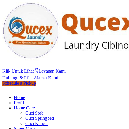
Klik Untuk Lihat 👇
Layanan Kami
Hubungi & Lihat
Alamat Kami
Schedule a Pickup
Home
Profil
Home Care
Cuci Sofa
Cuci Springbed
Cuci Karpet
Shoes Care