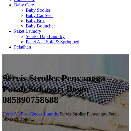
Baby Care
Baby Stroller
Baby Car Seat
Baby Box
Baby Bouncher
Paket Laundry
Setrika Uap Laundry
Paket Alat Sofa & Springbed
Pelatihan
Servis Stroller Penyangga
Patah Sukasari Bogor
085890758688
Home
All Posts
Qucex Laundry
Servis Stroller Penyangga Patah
Sukasari Bogor...