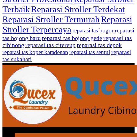
Terbaik
Reparasi Stroller Terdekat
Reparasi Stroller Termurah
Reparasi
Stroller Terpercaya
reparasi
reparasi tas bogor
tas bojong baru
reparasi tas bojong gede
reparasi tas
cibinong
reparasi tas citereup
reparasi tas depok
reparasi
reparasi tas koper karadenan
reparasi tas sentul
tas sukahati