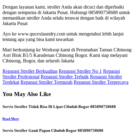
Dengan layanan kami, stroller Anda akan dicuci dan diperbaiki
dengan sempurna di Jakarta Pusat. Hubungi 085890758688 untuk
memastikan stroller Anda selalu terawat dengan baik di wilayah
Jakarta Pusat
Ayo ke www.qucexlaundry.com untuk mengetahui lebih lanjut
tentang apa yang bisa kami tawarkan
Mari berkunjung ke Worksop kami di Perumahan Taman Cibinong
Asri Blok B1/5 Karadenan Cibinong Bogor. Kami siap melayani
Cibinong, Bogor, dan seluruh Jakarta
Reparasi Stroller Berkualitas
Reparasi Stroller No 1
Reparasi
Stroller Profesional
Reparasi Stroller Terbaik
Reparasi Stroller
Terdekat
Reparasi Stroller Termurah
Reparasi Stroller Terpercaya
You May Also Like
Servis Stroller Tidak Bisa Di Lipat Cibuluh Bogor 085890758688
Read More
Servis Stroller Ganti Papan Cibuluh Bogor 085890758688