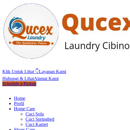
Klik Untuk Lihat 👇
Layanan Kami
Hubungi & Lihat
Alamat Kami
Schedule a Pickup
Home
Profil
Home Care
Cuci Sofa
Cuci Springbed
Cuci Karpet
Shoes Care