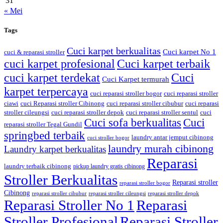
31
« Mei
Tags
Cuci karpet berkualitas
Cuci karpet No 1
cuci & reparasi stroller
cuci karpet profesional
Cuci karpet terbaik
cuci karpet terdekat
Cuci
Cuci Karpet termurah
karpet terpercaya
cuci reparasi stroller bogor
cuci reparasi stroller
ciawi
cuci Reparasi stroller Cibinong
cuci reparasi stroller cibubur
cuci reparasi
stroller cileungsi
cuci reparasi stroller depok
cuci reparasi stroller sentul
cuci
Cuci sofa berkualitas
Cuci
reparasi stroller Tegal Gundil
springbed terbaik
laundry antar jemput cibinong
cuci stroller bogor
laundry murah cibinong
Laundry karpet berkualitas
Reparasi
laundry terbaik cibinong
pickup laundry gratis cibinong
Stroller Berkualitas
Reparasi stroller
reparasi stroller bogor
Cibinong
reparasi stroller cibubur
reparasi stroller cileungsi
reparasi stroller depok
Reparasi Stroller No 1
Reparasi
Stroller Profesional
Reparasi Stroller