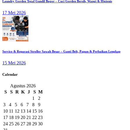
Laundry Gorden Tegal Gundil Bogor – Cuci Gorden Bersih, Wangi & Higienis
17 Mei 2026
Service & Reparasi Stroller Sawah Besar – Ganti Belt, Papan & Perbaikan Lengkap
15 Mei 2026
Calendar
Agustus 2026
S
S
R
K
J
S
M
1
2
3
4
5
6
7
8
9
10
11
12
13
14
15
16
17
18
19
20
21
22
23
24
25
26
27
28
29
30