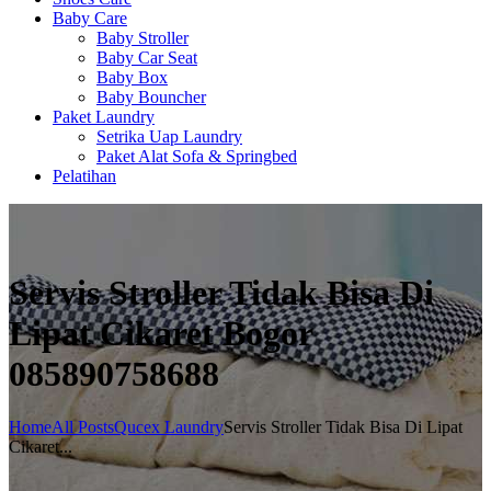
Baby Care
Baby Stroller
Baby Car Seat
Baby Box
Baby Bouncher
Paket Laundry
Setrika Uap Laundry
Paket Alat Sofa & Springbed
Pelatihan
Servis Stroller Tidak Bisa Di
Lipat Cikaret Bogor
085890758688
Home
All Posts
Qucex Laundry
Servis Stroller Tidak Bisa Di Lipat
Cikaret...