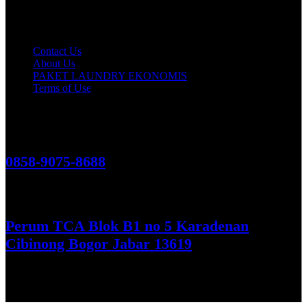
Customer Care
Contact Us
About Us
PAKET LAUNDRY EKONOMIS
Terms of Use
Hubungi Kami!
0858-9075-8688
See More
Perum TCA Blok B1 no 5 Karadenan
Cibinong Bogor Jabar 13619
Get Direction