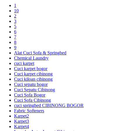
1
10
2
3
5
6
7
8
9
Alat Cuci Sofa & Springbed
Chemical Laundry
cuci karpet
Cuci karpet bogor
Cuci karpet cibinong
Cuci kiloan cibinong
Cuci sepatu bogor
Cuci Sepatu Cibinong
Cuci Sofa Bogor
Cuci Sofa Cibinong
cuci springbed CIBINONG BOGOR
Fabric Softeners
Karpet2
Karpet3
Karpet4