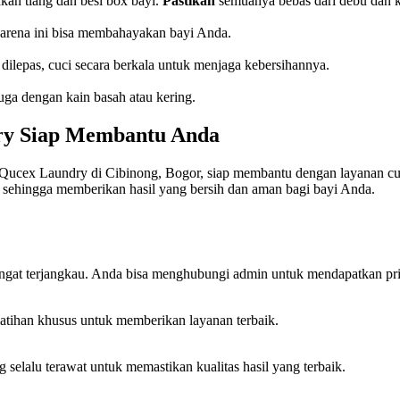
kan tiang dan besi box bayi.
Pastikan
semuanya bebas dari debu dan k
s karena ini bisa membahayakan bayi Anda.
dilepas, cuci secara berkala untuk menjaga kebersihannya.
uga dengan kain basah atau kering.
dry Siap Membantu Anda
ri. Qucex Laundry di Cibinong, Bogor, siap membantu dengan layanan
, sehingga memberikan hasil yang bersih dan aman bagi bayi Anda.
gat terjangkau. Anda bisa menghubungi admin untuk mendapatkan pri
latihan khusus untuk memberikan layanan terbaik.
 selalu terawat untuk memastikan kualitas hasil yang terbaik.