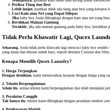
Selanjutnya
, gunakan kain basah atau kering untuk membersih
Periksa Tiang dan Besi
Lebih lanjut
, pastikan tidak ada tiang atau besi yang keropo
Cuci Kain atau Net yang Dapat Dilepas
Jika
baby box Anda dilengkapi dengan kain atau net yang bisa 
Bersihkan Mainan Gantung
Terakhir
, jika ada mainan gantung pada baby box, bersihkan j
Tidak Perlu Khawatir Lagi, Qucex Laun
Sekarang
, Anda tidak perlu khawatir lagi mencuci baby box sendi
yang aman dan khusus untuk bayi, seperti deterjen Cussons dan Slim
Kenapa Memilih Qucex Laundry?
1. Harga Terjangkau
Dengan demikian
, kami menawarkan layanan dengan harga yang san
2. Teknisi Berpengalaman
Selain itu
, semua teknisi kami berpengalaman dan telah menjalani pe
3. Peralatan Canggih
Tak hanya itu
, teknisi kami dilengkapi dengan peralatan modern yang
4. Pembayaran Mudah