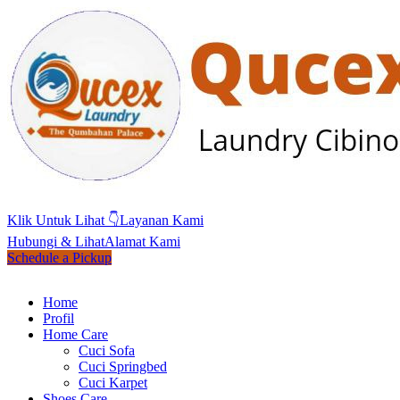
Klik Untuk Lihat 👇
Layanan Kami
Hubungi & Lihat
Alamat Kami
Schedule a Pickup
Home
Profil
Home Care
Cuci Sofa
Cuci Springbed
Cuci Karpet
Shoes Care