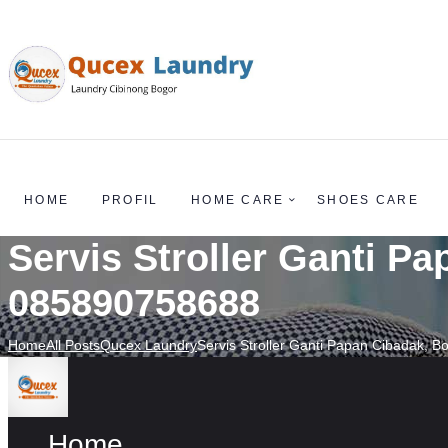
HOME
PROFIL
HOME CARE
SHOES CARE
Servis Stroller Ganti P
085890758688
Home
All Posts
Qucex Laundry
Servis Stroller Ganti Papan Cibadak, Bo
Home