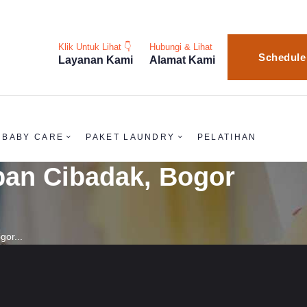
Klik Untuk Lihat 👇
Hubungi & Lihat
Schedule
Layanan Kami
Alamat Kami
BABY CARE
PAKET LAUNDRY
PELATIHAN
apan Cibadak, Bogor
gor...