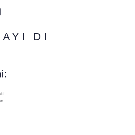
N
AYI DI
i:
tif
an