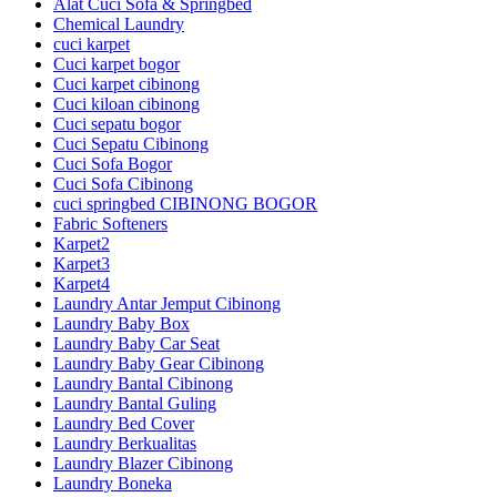
Alat Cuci Sofa & Springbed
Chemical Laundry
cuci karpet
Cuci karpet bogor
Cuci karpet cibinong
Cuci kiloan cibinong
Cuci sepatu bogor
Cuci Sepatu Cibinong
Cuci Sofa Bogor
Cuci Sofa Cibinong
cuci springbed CIBINONG BOGOR
Fabric Softeners
Karpet2
Karpet3
Karpet4
Laundry Antar Jemput Cibinong
Laundry Baby Box
Laundry Baby Car Seat
Laundry Baby Gear Cibinong
Laundry Bantal Cibinong
Laundry Bantal Guling
Laundry Bed Cover
Laundry Berkualitas
Laundry Blazer Cibinong
Laundry Boneka