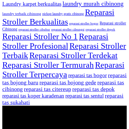
laundry murah cibinong
Laundry karpet berkualitas
Reparasi
laundry terbaik cibinong
pickup laundry gratis cibinong
Stroller Berkualitas
Reparasi stroller
reparasi stroller bogor
Cibinong
reparasi stroller cibubur
reparasi stroller cileungsi
reparasi stroller depok
Reparasi Stroller No 1
Reparasi
Stroller Profesional
Reparasi Stroller
Terbaik
Reparasi Stroller Terdekat
Reparasi Stroller Termurah
Reparasi
Stroller Terpercaya
reparasi
reparasi tas bogor
tas bojong baru
reparasi tas bojong gede
reparasi tas
cibinong
reparasi tas citereup
reparasi tas depok
reparasi
reparasi tas koper karadenan
reparasi tas sentul
tas sukahati