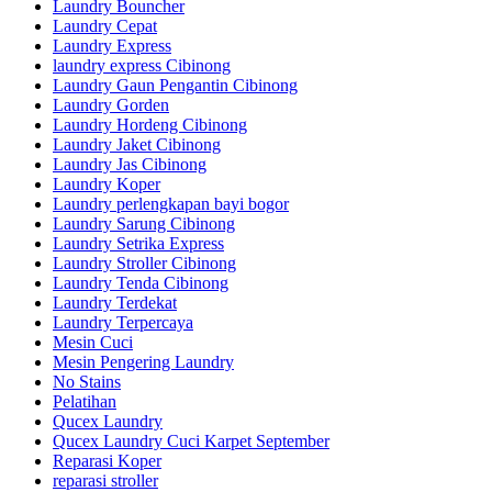
Laundry Bouncher
Laundry Cepat
Laundry Express
laundry express Cibinong
Laundry Gaun Pengantin Cibinong
Laundry Gorden
Laundry Hordeng Cibinong
Laundry Jaket Cibinong
Laundry Jas Cibinong
Laundry Koper
Laundry perlengkapan bayi bogor
Laundry Sarung Cibinong
Laundry Setrika Express
Laundry Stroller Cibinong
Laundry Tenda Cibinong
Laundry Terdekat
Laundry Terpercaya
Mesin Cuci
Mesin Pengering Laundry
No Stains
Pelatihan
Qucex Laundry
Qucex Laundry Cuci Karpet September
Reparasi Koper
reparasi stroller