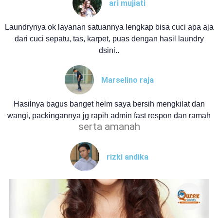
ari mujiati
Laundrynya ok layanan satuannya lengkap bisa cuci apa aja
dari cuci sepatu, tas, karpet, puas dengan hasil laundry
dsini..
Marselino raja
Hasilnya bagus banget helm saya bersih mengkilat dan
wangi, packingannya jg rapih admin fast respon dan ramah
serta amanah
rizki andika