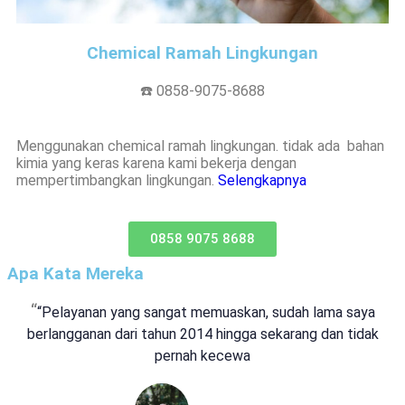
Chemical Ramah Lingkungan
☎️ 0858-9075-8688
Menggunakan chemical ramah lingkungan. tidak ada bahan
kimia yang keras karena kami bekerja dengan
mempertimbangkan lingkungan.
Selengkapnya
​
0858 9075 8688
Apa Kata Mereka
“
“Pelayanan yang sangat memuaskan, sudah lama saya
berlangganan dari tahun 2014 hingga sekarang dan tidak
pernah kecewa