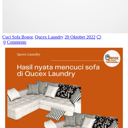
Cuci Sofa Bogor
,
Qucex Laundry
20 Oktober 2022
0
Comments